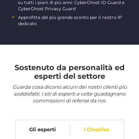
su tutti i piani di più anni: CyberGhost ID Guard e
CyberGhost Privacy Guard
Approfitta del più grande sconto per il nostro IP
dedicato
Sostenuto da personalità ed
esperti del settore
Guarda cosa dicono alcuni dei nostri clienti più
soddisfatti. I siti di esperti a volte guadagnano
commissioni di referral da noi.
Gli esperti
I Ghosties