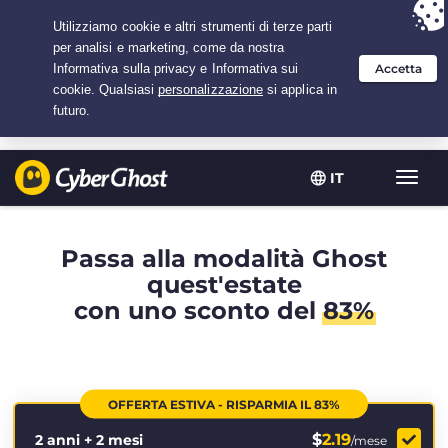
Hai scelto:
L'offerta migliore
per 2.1666666666667 anni a $
2.19
/mese
IT
Attiva
navig
Passa alla modalità Ghost
quest'estate
con uno sconto del
83%
OFFERTA ESTIVA - RISPARMIA IL 83%
$
2.19
2 anni + 2 mesi
/mese