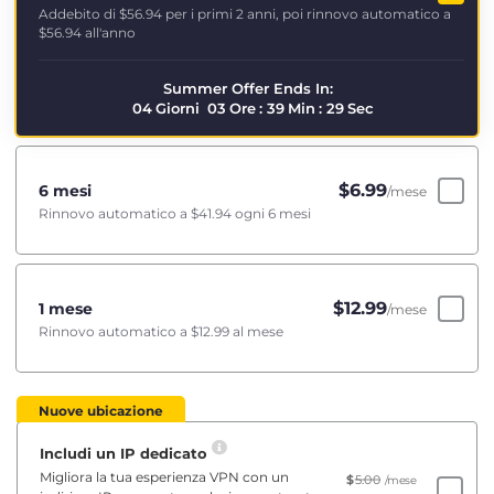
Addebito di
$56.94
per i primi 2 anni, poi rinnovo automatico a
$56.94
all'anno
Summer Offer Ends In:
04
Giorni
03
Ore
:
39
Min
:
28
Sec
$
6.99
6 mesi
/mese
Rinnovo automatico a
$41.94
ogni 6 mesi
$
12.99
1 mese
/mese
Rinnovo automatico a
$12.99
al mese
Nuove ubicazione
Includi un IP dedicato
Migliora la tua esperienza VPN con un
$
5.00
/mese