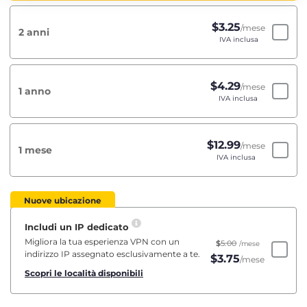
$
3.25
/mese
2 anni
IVA inclusa
$
4.29
/mese
1 anno
IVA inclusa
$
12.99
/mese
1 mese
IVA inclusa
Nuove ubicazione
Includi un IP dedicato
Migliora la tua esperienza VPN con un
$
5.00
/mese
indirizzo IP assegnato esclusivamente a te.
$
3.75
/mese
Scopri le località disponibili