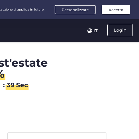
Login
IT
st'estate
%
n
:
38
Sec