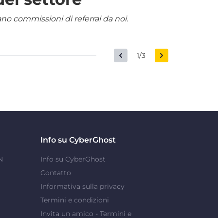
nano commissioni di referral da noi.
1/3
Info su CyberGhost
N
Info su CyberGhost
Contatto
Informativa sulla privacy
Termini e condizioni
Invita un amico - Termini e