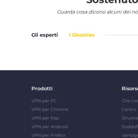
Guarda cosa dicono alcuni dei nostr
Gli esperti
I Ghosties
Prodotti
Risors
VPN per PC
Che co
VPN per Chrome
Centro 
VPN per Mac
Strumen
VPN per Android
Soddisf
VPN per Firefox
Vantag