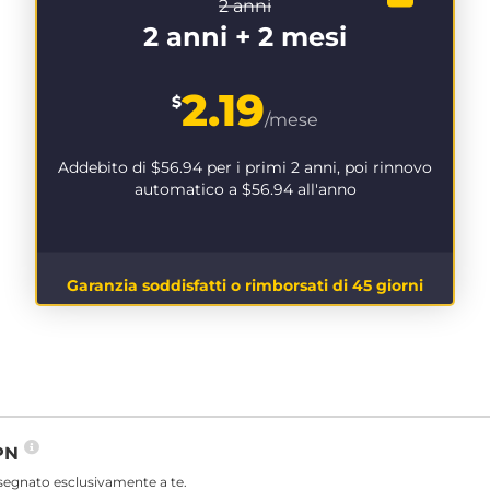
2 anni
2 anni + 2 mesi
2.19
$
/mese
Addebito di
$56.94
per i primi 2 anni, poi rinnovo
automatico a
$56.94
all'anno
Garanzia soddisfatti o rimborsati di 45 giorni
VPN
ssegnato esclusivamente a te.