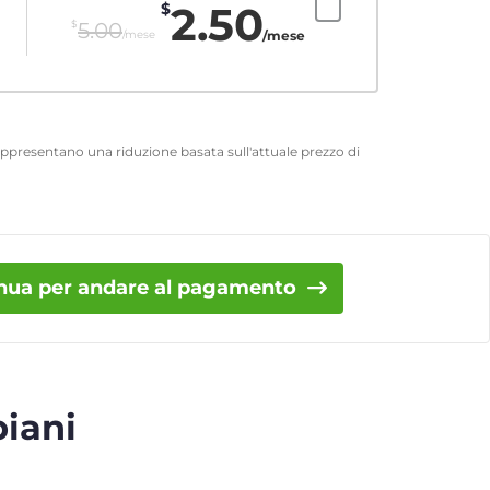
2.50
$
$
5.00
/mese
/mese
 rappresentano una riduzione basata sull'attuale prezzo di
nua per andare al pagamento
piani