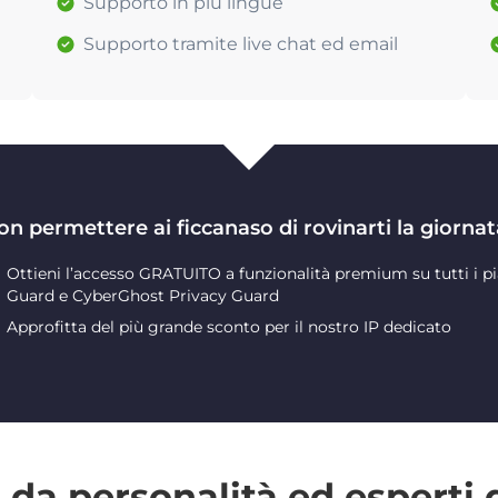
Supporto in più lingue
Supporto tramite live chat ed email
on permettere ai ficcanaso di rovinarti la giornat
Ottieni l’accesso GRATUITO a funzionalità premium su tutti i pi
Guard e CyberGhost Privacy Guard
Approfitta del più grande sconto per il nostro IP dedicato
da personalità ed esperti 