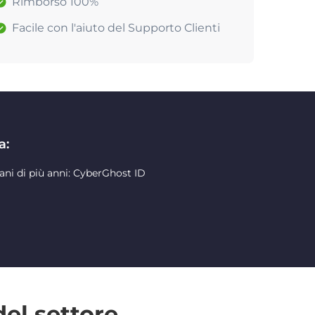
Rimborso 100%
Facile con l'aiuto del Supporto Clienti
a:
ani di più anni: CyberGhost ID
del settore