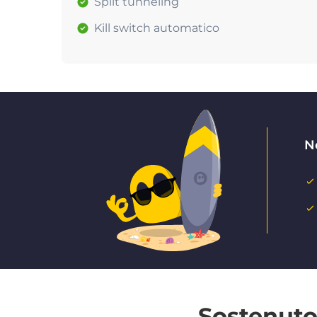
Split tunneling
Kill switch automatico
N
Sostenuto 