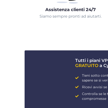
Assistenza clienti 24/7
Siamo sempre pronti ad aiutarti.
Tutti i piani 
GRATUITO
a C
Tieni sotto cont
sapere se si ver
Ricevi avvisi se
Controlla se le
compromesse