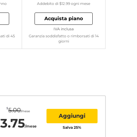
anno
Addebito di
$12.99
ogni mese
Acquista piano
IVA inclusa
ati di 45
Garanzia soddisfatto o rimborsati di 14
giorni
$
5.00
/mese
Aggiungi
3.75
$
/mese
Salva
25
%