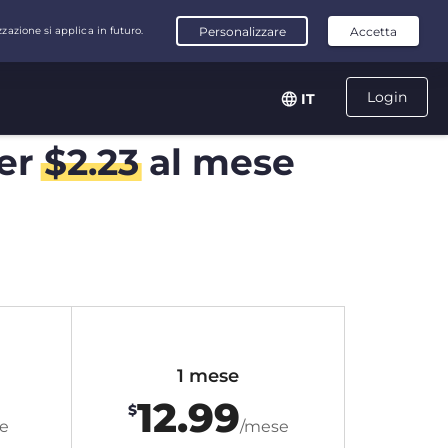
Login
IT
er
$
2.23
al mese
1 mese
12.99
$
e
/mese