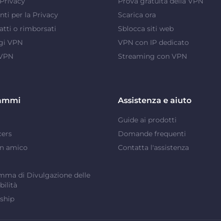
Privacy
Prova gratuita della VPN
ti per la Privacy
Scarica ora
atti o rimborsati
Sblocca siti web
gi VPN
VPN con IP dedicato
 VPN
Streaming con VPN
ammi
Assistenza e aiuto
Guide ai prodotti
cers
Domande frequenti
un amico
Contatta l'assistenza
ma di Divulgazione delle
bilità
ship