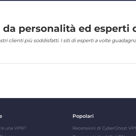
da personalità ed esperti 
i clienti più soddisfatti. I siti di esperti a volte guadag
e
Popolari
s'è una VPN?
Recensioni di CyberGhost VP