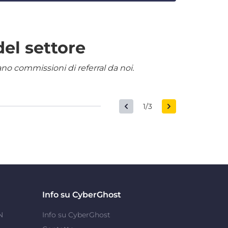
del settore
nano commissioni di referral da noi.
1/3
Info su CyberGhost
N
Info su CyberGhost