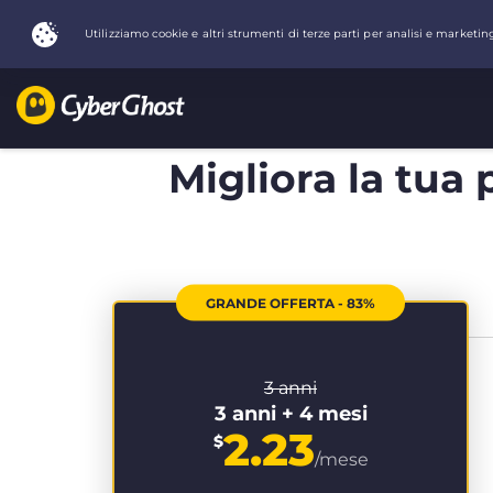
Migliora la tua 
GRANDE OFFERTA - 83%
3 anni
3 anni + 4 mesi
2.23
$
/mese