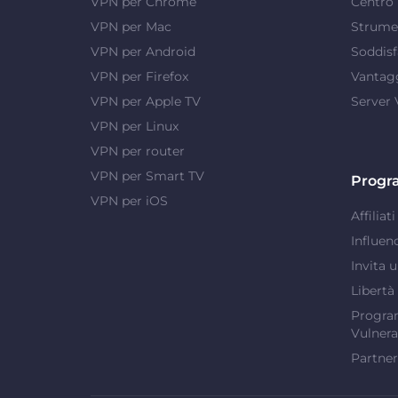
VPN per Chrome
Centro 
VPN per Mac
Strumen
VPN per Android
Soddisf
VPN per Firefox
Vantag
VPN per Apple TV
Server
VPN per Linux
VPN per router
VPN per Smart TV
Progr
VPN per iOS
Affiliati
Influen
Invita 
Libertà
Program
Vulnera
Partner