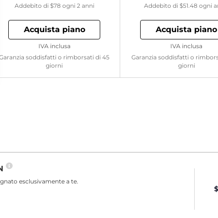
Addebito di
$78
ogni 2 anni
Addebito di
$51.48
ogni 
Acquista piano
Acquista piano
IVA inclusa
IVA inclusa
Garanzia soddisfatti o rimborsati di 45
Garanzia soddisfatti o rimbors
giorni
giorni
PN
egnato esclusivamente a te.