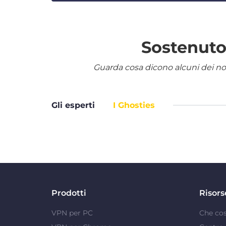
Sostenuto 
Guarda cosa dicono alcuni dei nostr
Gli esperti
I Ghosties
Prodotti
Risors
VPN per PC
Che co