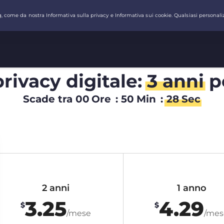
privacy digitale:
3 anni
p
Scade tra
00
Ore
:
50
Min
:
28
Sec
2 anni
1 anno
3.25
4.29
$
$
/mese
/mes