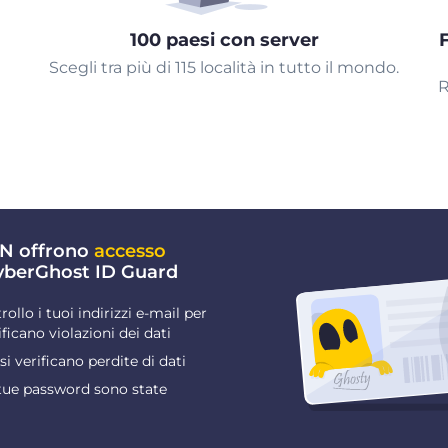
100 paesi con server
Scegli tra più di 115 località in tutto il mondo.
R
VPN offrono
accesso
yberGhost ID Guard
rollo i tuoi indirizzi e-mail per
ificano violazioni dei dati
 si verificano perdite di dati
 tue password sono state