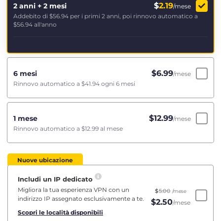
$
2.19
2 anni + 2 mesi
/mese
Addebito di
$56.94
per i primi 2 anni, poi rinnovo automatico a
$56.94
all'anno
$
6.99
6 mesi
/mese
Rinnovo automatico a
$41.94
ogni 6 mesi
$
12.99
1 mese
/mese
Rinnovo automatico a
$12.99
al mese
Nuove ubicazione
Includi un IP dedicato
Migliora la tua esperienza VPN con un
$
5.00
/mese
indirizzo IP assegnato esclusivamente a te.
$
2.50
/mese
Scopri le località disponibili