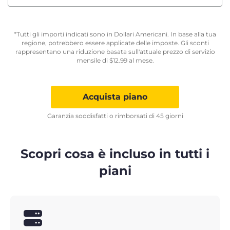
*Tutti gli importi indicati sono in Dollari Americani. In base alla tua
regione, potrebbero essere applicate delle imposte. Gli sconti
rappresentano una riduzione basata sull'attuale prezzo di servizio
mensile di
$
12.99
al mese.
Acquista piano
Garanzia soddisfatti o rimborsati di 45 giorni
Scopri cosa è incluso in tutti i
piani