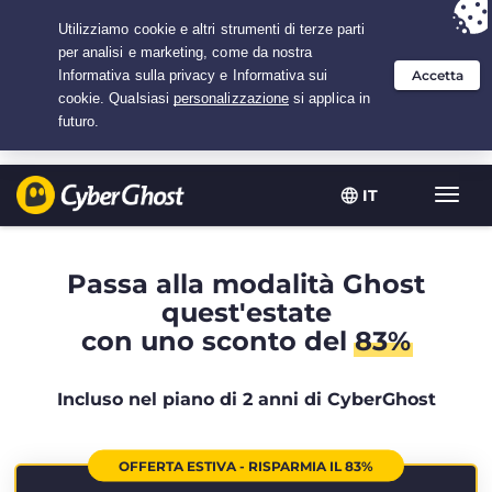
Hai scelto:
L'offerta migliore
per 2.1666666666667 anni a $
2.19
/mese
IT
Attiva
navig
Passa alla modalità Ghost
quest'estate
con uno sconto del
83%
Incluso nel piano di 2 anni di CyberGhost
OFFERTA ESTIVA - RISPARMIA IL 83%