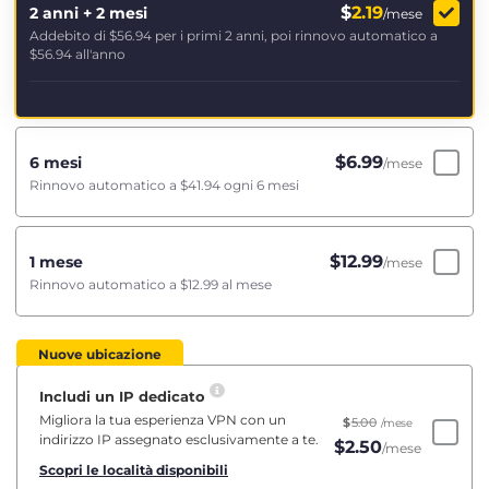
$
2.19
2 anni + 2 mesi
/mese
Addebito di
$56.94
per i primi 2 anni, poi rinnovo automatico a
$56.94
all'anno
$
6.99
6 mesi
/mese
Rinnovo automatico a
$41.94
ogni 6 mesi
$
12.99
1 mese
/mese
Rinnovo automatico a
$12.99
al mese
Nuove ubicazione
Includi un IP dedicato
Migliora la tua esperienza VPN con un
$
5.00
/mese
indirizzo IP assegnato esclusivamente a te.
$
2.50
/mese
Scopri le località disponibili