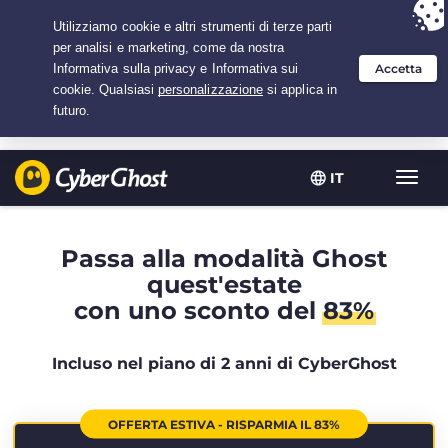
Hai scelto:
L'offerta migliore
per 2.1666666666667 anni a $
2.19
/mese
IT
Attiva
navig
Passa alla modalità Ghost
quest'estate
con uno sconto del
83%
Incluso nel piano di 2 anni di CyberGhost
OFFERTA ESTIVA - RISPARMIA IL 83%