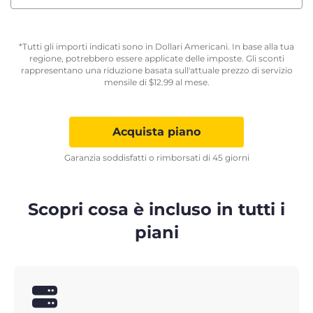
*Tutti gli importi indicati sono in Dollari Americani. In base alla tua
regione, potrebbero essere applicate delle imposte. Gli sconti
rappresentano una riduzione basata sull'attuale prezzo di servizio
mensile di
$
12.99
al mese.
Acquista piano
Garanzia soddisfatti o rimborsati di 45 giorni
Scopri cosa è incluso in tutti i
piani