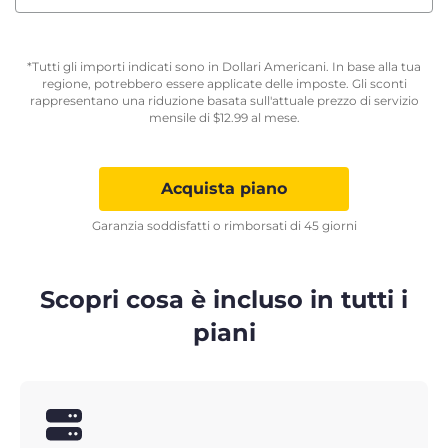
*Tutti gli importi indicati sono in Dollari Americani. In base alla tua
regione, potrebbero essere applicate delle imposte. Gli sconti
rappresentano una riduzione basata sull'attuale prezzo di servizio
mensile di
$
12.99
al mese.
Acquista piano
Garanzia soddisfatti o rimborsati di 45 giorni
Scopri cosa è incluso in tutti i
piani