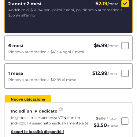
$
2.19
2 anni + 2 mesi
/mese
Addebito di
$56.94
per i primi 2 anni, poi rinnovo automatico a
$56.94
all'anno
$
6.99
6 mesi
/mese
Rinnovo automatico a
$41.94
ogni 6 mesi
$
12.99
1 mese
/mese
Rinnovo automatico a
$12.99
al mese
Nuove ubicazione
Includi un IP dedicato
Migliora la tua esperienza VPN con un
$
5.00
/mese
indirizzo IP assegnato esclusivamente a te.
$
2.50
/mese
Scopri le località disponibili