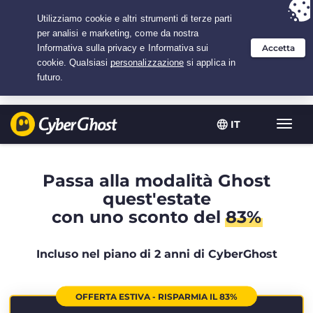
Hai scelto:
L'offerta migliore
per 2.1666666666667 anni a $
2.19
/mese
IT
Attiva
navig
Passa alla modalità Ghost
quest'estate
con uno sconto del
83%
Incluso nel piano di 2 anni di CyberGhost
OFFERTA ESTIVA - RISPARMIA IL 83%