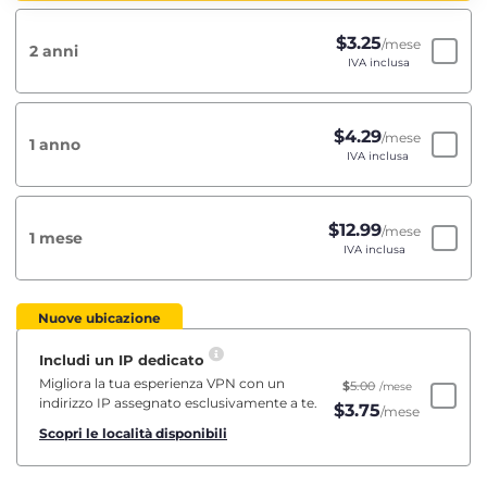
$
3.25
/mese
2 anni
IVA inclusa
$
4.29
/mese
1 anno
IVA inclusa
$
12.99
/mese
1 mese
IVA inclusa
Nuove ubicazione
Includi un IP dedicato
Migliora la tua esperienza VPN con un
$
5.00
/mese
indirizzo IP assegnato esclusivamente a te.
$
3.75
/mese
Scopri le località disponibili