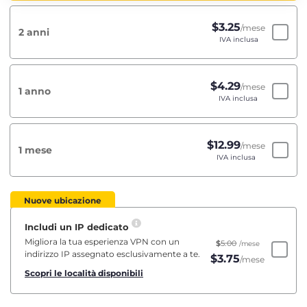
$
3.25
/mese
2 anni
IVA inclusa
$
4.29
/mese
1 anno
IVA inclusa
$
12.99
/mese
1 mese
IVA inclusa
Nuove ubicazione
Includi un IP dedicato
Migliora la tua esperienza VPN con un
$
5.00
/mese
indirizzo IP assegnato esclusivamente a te.
$
3.75
/mese
Scopri le località disponibili