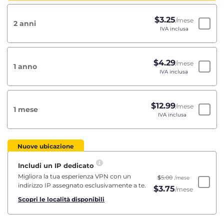
$
3.25
/mese
2 anni
IVA inclusa
$
4.29
/mese
1 anno
IVA inclusa
$
12.99
/mese
1 mese
IVA inclusa
Nuove ubicazione
Includi un IP dedicato
Migliora la tua esperienza VPN con un
$
5.00
/mese
indirizzo IP assegnato esclusivamente a te.
$
3.75
/mese
Scopri le località disponibili