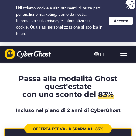
Hai scelto:
L'offerta migliore
per 2.1666666666667 anni a $
2.19
/mese
IT
Attiva
navig
Passa alla modalità Ghost
quest'estate
con uno sconto del
83%
Incluso nel piano di 2 anni di CyberGhost
OFFERTA ESTIVA - RISPARMIA IL 83%