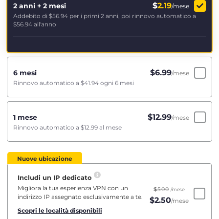
$
2.19
2 anni + 2 mesi
/mese
Addebito di
$56.94
per i primi 2 anni, poi rinnovo automatico a
$56.94
all'anno
$
6.99
6 mesi
/mese
Rinnovo automatico a
$41.94
ogni 6 mesi
$
12.99
1 mese
/mese
Rinnovo automatico a
$12.99
al mese
Nuove ubicazione
Includi un IP dedicato
Migliora la tua esperienza VPN con un
$
5.00
/mese
indirizzo IP assegnato esclusivamente a te.
$
2.50
/mese
Scopri le località disponibili