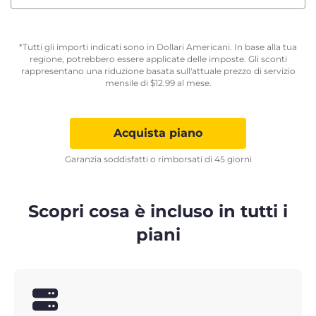
*Tutti gli importi indicati sono in Dollari Americani. In base alla tua
regione, potrebbero essere applicate delle imposte. Gli sconti
rappresentano una riduzione basata sull'attuale prezzo di servizio
mensile di
$
12.99
al mese.
Acquista piano
Garanzia soddisfatti o rimborsati di 45 giorni
Scopri cosa è incluso in tutti i
piani