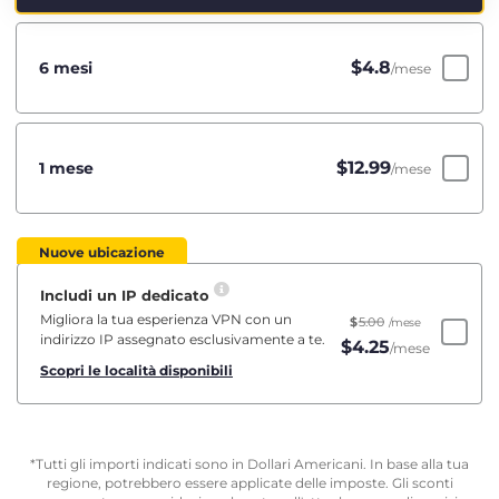
$
4.8
6 mesi
/mese
$
12.99
1 mese
/mese
Nuove ubicazione
Includi un IP dedicato
Migliora la tua esperienza VPN con un
$
5.00
/mese
indirizzo IP assegnato esclusivamente a te.
$
4.25
/mese
Scopri le località disponibili
*Tutti gli importi indicati sono in Dollari Americani. In base alla tua
regione, potrebbero essere applicate delle imposte. Gli sconti