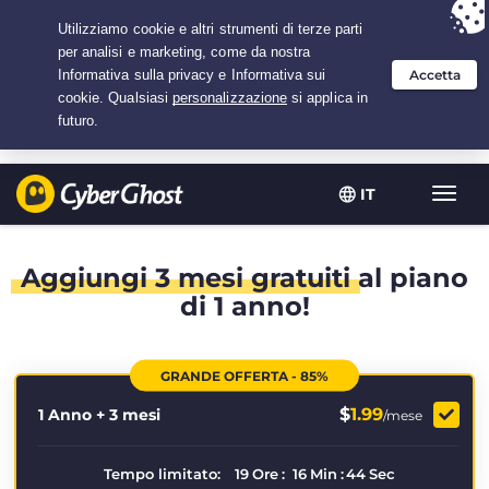
Hai scelto:
L'offerta migliore
per 1.25 anni a $
1.99
/mese
IT
Attiva
navig
Aggiungi 3 mesi gratuiti
al piano
di 1 anno!
GRANDE OFFERTA - 85%
$
1.99
1 Anno + 3 mesi
/mese
Tempo limitato:
19
Ore
:
16
Min
:
44
Sec