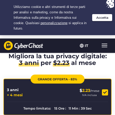
Hai scelto:
L'offerta migliore
per 3.3333333333333 anni a $
2.23
/mese
IT
Attiva
navig
Migliora la tua privacy digitale:
3 anni
per
$
2.23
al mese
GRANDE OFFERTA - 83%
3 anni
$
2.23
/mese
+ 4 mesi
IVA inclusa
Tempo limitato:
15
Ore
:
11
Min
:
38
Sec