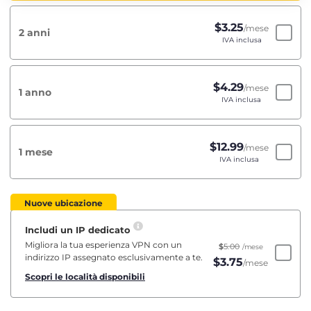
$
3.25
/mese
2 anni
IVA inclusa
$
4.29
/mese
1 anno
IVA inclusa
$
12.99
/mese
1 mese
IVA inclusa
Nuove ubicazione
Includi un IP dedicato
Migliora la tua esperienza VPN con un
$
5.00
/mese
indirizzo IP assegnato esclusivamente a te.
$
3.75
/mese
Scopri le località disponibili