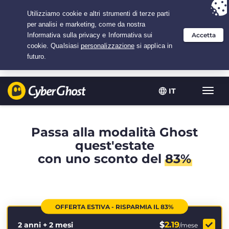
Hai scelto:
L'offerta migliore
per 2.1666666666667 anni a $
2.19
/mese
IT
Attiva
navig
Passa alla modalità Ghost
quest'estate
con uno sconto del
83%
OFFERTA ESTIVA - RISPARMIA IL 83%
$
2.19
2 anni + 2 mesi
/mese