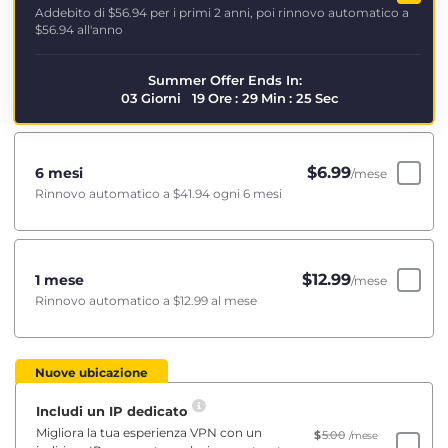
Addebito di
$56.94
per i primi 2 anni, poi rinnovo automatico a
$56.94
all'anno
Summer Offer Ends In:
03
Giorni
19
Ore
:
29
Min
:
25
Sec
$
6.99
6 mesi
/mese
Rinnovo automatico a
$41.94
ogni 6 mesi
$
12.99
1 mese
/mese
Rinnovo automatico a
$12.99
al mese
Nuove ubicazione
Includi un IP dedicato
Migliora la tua esperienza VPN con un
$
5.00
/mese