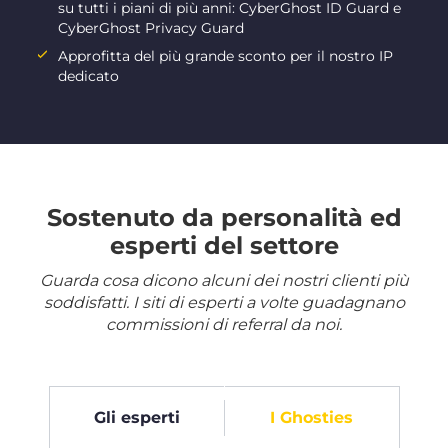
su tutti i piani di più anni: CyberGhost ID Guard e
CyberGhost Privacy Guard
Approfitta del più grande sconto per il nostro IP
dedicato
Sostenuto da personalità ed
esperti del settore
Guarda cosa dicono alcuni dei nostri clienti più
soddisfatti. I siti di esperti a volte guadagnano
commissioni di referral da noi.
Gli esperti
I Ghosties