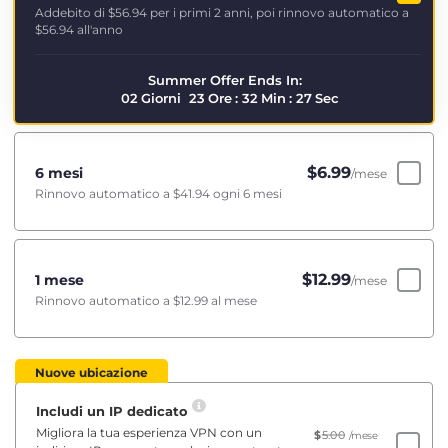
Addebito di
$56.94
per i primi 2 anni, poi rinnovo automatico a
$56.94
all'anno
Summer Offer Ends In:
02
Giorni
23
Ore
:
32
Min
:
26
Sec
$
6.99
6 mesi
/mese
Rinnovo automatico a
$41.94
ogni 6 mesi
$
12.99
1 mese
/mese
Rinnovo automatico a
$12.99
al mese
Nuove ubicazione
Includi un IP dedicato
Migliora la tua esperienza VPN con un
$
5.00
/mese