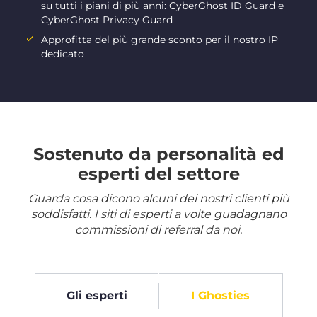
su tutti i piani di più anni: CyberGhost ID Guard e
CyberGhost Privacy Guard
Approfitta del più grande sconto per il nostro IP
dedicato
Sostenuto da personalità ed
esperti del settore
Guarda cosa dicono alcuni dei nostri clienti più
soddisfatti. I siti di esperti a volte guadagnano
commissioni di referral da noi.
Gli esperti
I Ghosties