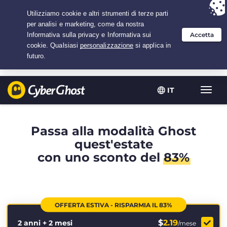
Hai scelto:
L'offerta migliore
per 2.1666666666667 anni a $
2.19
/mese
IT
Attiva
navig
Passa alla modalità Ghost
quest'estate
con uno sconto del
83%
OFFERTA ESTIVA - RISPARMIA IL 83%
$
2.19
2 anni + 2 mesi
/mese