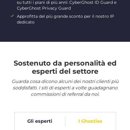
su tutti i piani di più anni: CyberGhost ID Guard e
CyberGhost Privacy Guard
Approfitta del più grande sconto per il nostro IP
dedicato
Sostenuto da personalità ed
esperti del settore
Guarda cosa dicono alcuni dei nostri clienti più
soddisfatti. I siti di esperti a volte guadagnano
commissioni di referral da noi.
Gli esperti
I Ghosties