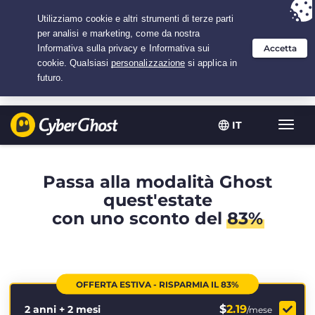
Hai scelto:
L'offerta migliore
per 2.1666666666667 anni a $
2.19
/mese
IT
Attiva
navig
Passa alla modalità Ghost
quest'estate
con uno sconto del
83%
OFFERTA ESTIVA - RISPARMIA IL 83%
$
2.19
2 anni + 2 mesi
/mese