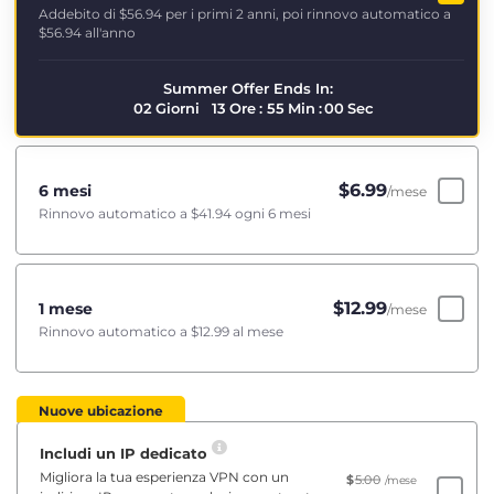
Addebito di
$56.94
per i primi 2 anni, poi rinnovo automatico a
$56.94
all'anno
Summer Offer Ends In:
02
Giorni
13
Ore
:
55
Min
:
00
Sec
$
6.99
6 mesi
/mese
Rinnovo automatico a
$41.94
ogni 6 mesi
$
12.99
1 mese
/mese
Rinnovo automatico a
$12.99
al mese
Nuove ubicazione
Includi un IP dedicato
Migliora la tua esperienza VPN con un
$
5.00
/mese