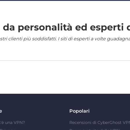
da personalità ed esperti 
i clienti più soddisfatti. I siti di esperti a volte guadag
e
Popolari
s'è una VPN?
Recensioni di CyberGhost VP