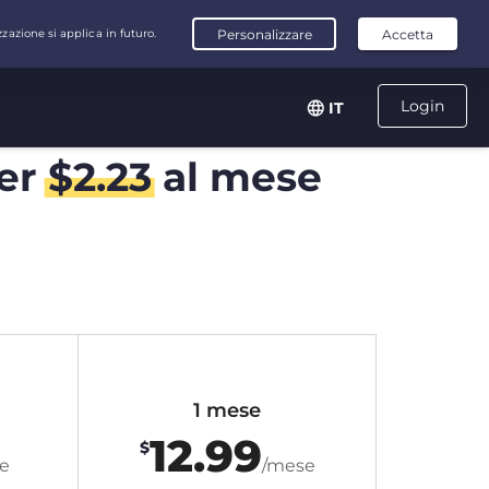
Login
IT
er
$
2.23
al mese
1 mese
12.99
$
e
/mese