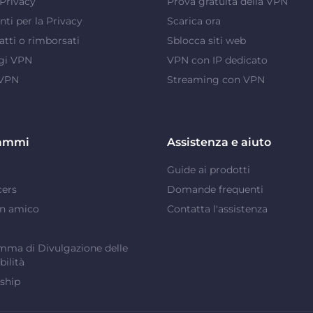
Privacy
Prova gratuita della VPN
ti per la Privacy
Scarica ora
atti o rimborsati
Sblocca siti web
gi VPN
VPN con IP dedicato
 VPN
Streaming con VPN
ammi
Assistenza e aiuto
Guide ai prodotti
cers
Domande frequenti
un amico
Contatta l'assistenza
ma di Divulgazione delle
bilità
ship