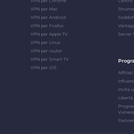
VPN per Chrome
Centro 
VPN per Mac
Strumen
VPN per Android
Soddisf
VPN per Firefox
Vantag
VPN per Apple TV
Server
VPN per Linux
VPN per router
VPN per Smart TV
Progr
VPN per iOS
Affiliati
Influen
Invita 
Libertà
Program
Vulnera
Partner