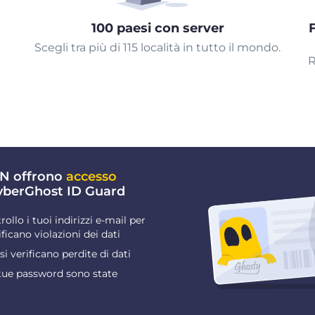
100 paesi con server
Scegli tra più di 115 località in tutto il mondo.
R
VPN offrono
accesso
yberGhost ID Guard
rollo i tuoi indirizzi e-mail per
ificano violazioni dei dati
 si verificano perdite di dati
 tue password sono state