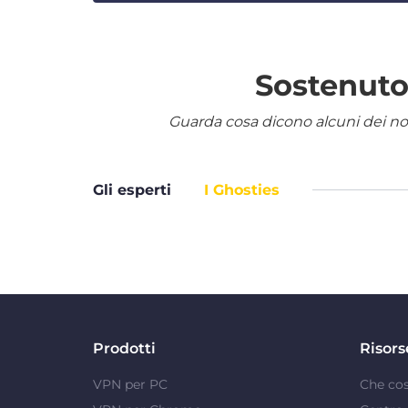
Sostenuto 
Guarda cosa dicono alcuni dei nostr
Gli esperti
I Ghosties
Prodotti
Risors
VPN per PC
Che co