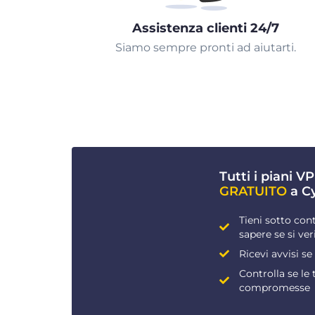
Assistenza clienti 24/7
Siamo sempre pronti ad aiutarti.
Tutti i piani 
GRATUITO
a C
Tieni sotto cont
sapere se si ver
Ricevi avvisi se
Controlla se le
compromesse