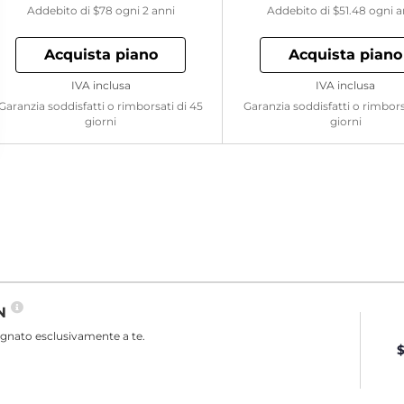
Addebito di
$78
ogni 2 anni
Addebito di
$51.48
ogni 
Acquista piano
Acquista piano
IVA inclusa
IVA inclusa
Garanzia soddisfatti o rimborsati di 45
Garanzia soddisfatti o rimbors
giorni
giorni
PN
egnato esclusivamente a te.