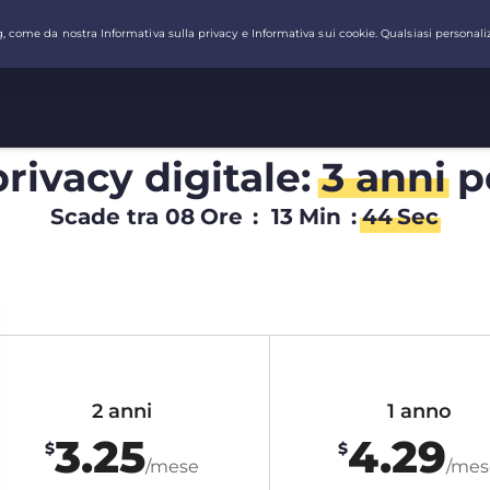
privacy digitale:
3 anni
p
Scade tra
08
Ore
:
13
Min
:
44
Sec
2 anni
1 anno
3.25
4.29
$
$
/mese
/mes