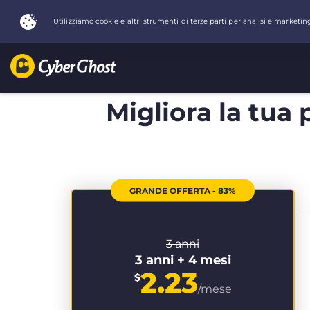
Migliora la tua 
GRANDE OFFERTA - 83%
3 anni
3 anni + 4 mesi
2.23
$
/mese