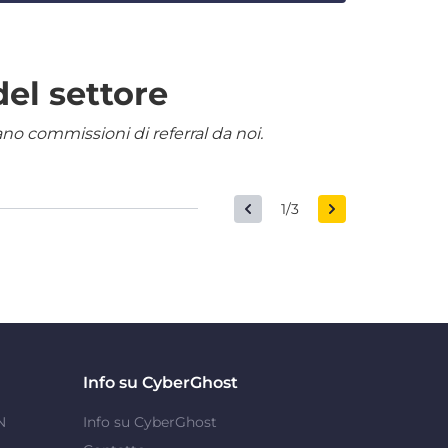
del settore
nano commissioni di referral da noi.
1/3
Info su CyberGhost
N
Info su CyberGhost