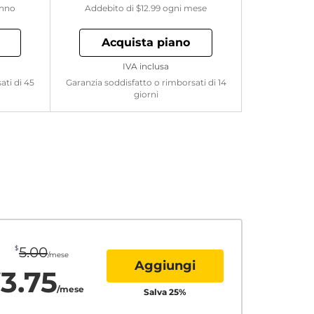
anno
Addebito di
$12.99
ogni mese
Acquista piano
IVA inclusa
ati di 45
Garanzia soddisfatto o rimborsati di 14
giorni
$
5.00
/mese
Aggiungi
3.75
$
/mese
Salva
25
%