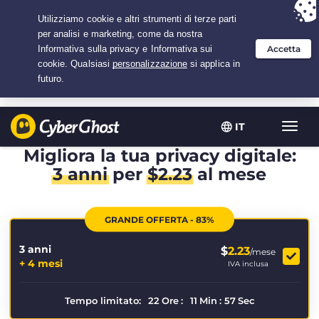
Hai scelto:
L'offerta migliore
per 3.3333333333333 anni a $
2.23
/mese
IT
Attiva
navig
Migliora la tua privacy digitale:
3 anni
per
$
2.23
al mese
GRANDE OFFERTA - 83%
3 anni
$
2.23
/mese
+ 4 mesi
IVA inclusa
Tempo limitato:
22
Ore
:
11
Min
:
57
Sec