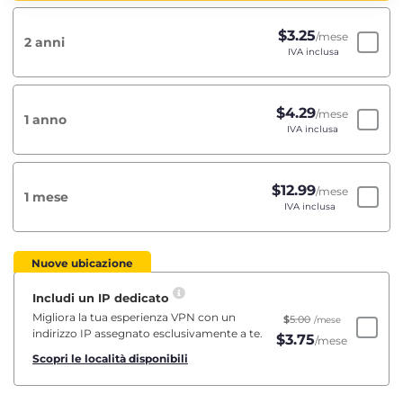
$
3.25
/mese
2 anni
IVA inclusa
$
4.29
/mese
1 anno
IVA inclusa
$
12.99
/mese
1 mese
IVA inclusa
Nuove ubicazione
Includi un IP dedicato
Migliora la tua esperienza VPN con un
$
5.00
/mese
indirizzo IP assegnato esclusivamente a te.
$
3.75
/mese
Scopri le località disponibili