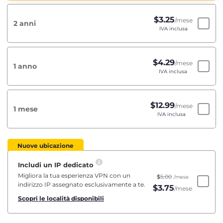
$
3.25
/mese
2 anni
IVA inclusa
$
4.29
/mese
1 anno
IVA inclusa
$
12.99
/mese
1 mese
IVA inclusa
Nuove ubicazione
Includi un IP dedicato
Migliora la tua esperienza VPN con un
$
5.00
/mese
indirizzo IP assegnato esclusivamente a te.
$
3.75
/mese
Scopri le località disponibili