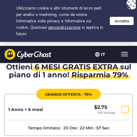
Hai scelto:
L'offerta migliore
per 1.5 anni a $
2.75
/mese
IT
Attiva
navig
Ottieni
6 MESI GRATIS EXTRA
sul
piano di 1 anno!
Risparmia 79%
GRANDE OFFERTA - 79%
$
2.75
/mese
1 Anno + 6 mesi
IVA inclusa
Tempo limitato:
20
Ore
:
22
Min
:
57
Sec