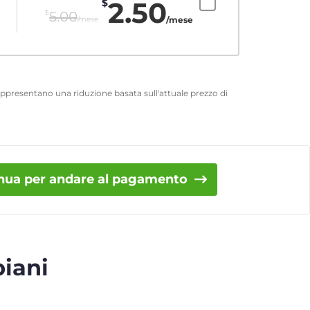
2.50
$
$
5.00
/mese
/mese
 rappresentano una riduzione basata sull'attuale prezzo di
nua per andare al pagamento
piani