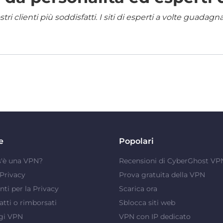
i clienti più soddisfatti. I siti di esperti a volte guadag
e
Popolari
s'è una VPN?
Recensioni di CyberGhost VP
Privacy
Prova gratuita della VPN
ti per la Privacy
Scarica ora
atti o rimborsati
Sblocca siti web
gi VPN
VPN con IP dedicato