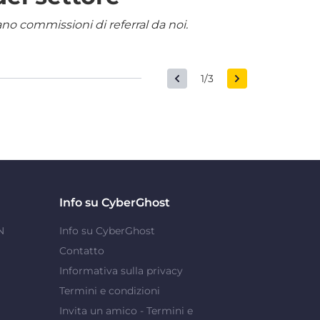
nano commissioni di referral da noi.
1/3
Info su CyberGhost
N
Info su CyberGhost
Contatto
Informativa sulla privacy
Termini e condizioni
Invita un amico - Termini e