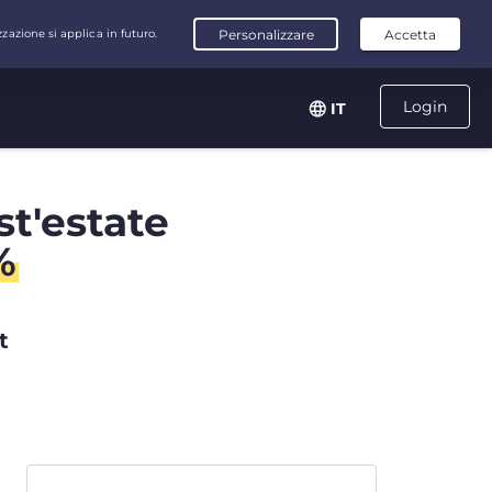
Login
IT
st'estate
%
t