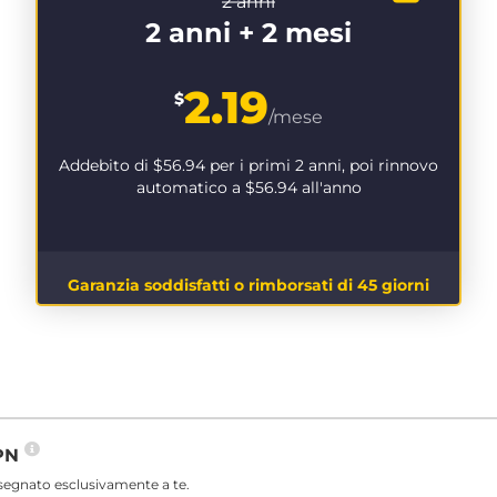
2 anni
2 anni + 2 mesi
2.19
$
/mese
Addebito di
$56.94
per i primi 2 anni, poi rinnovo
automatico a
$56.94
all'anno
Garanzia soddisfatti o rimborsati di 45 giorni
VPN
ssegnato esclusivamente a te.