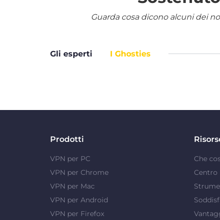
Guarda cosa dicono alcuni dei nostr
Gli esperti
I Ghosties
Prodotti
Risors
VPN per PC
Che co
VPN per Chrome
Centro 
VPN per Mac
Strumen
VPN per Android
Soddisf
VPN per Firefox
Vantag