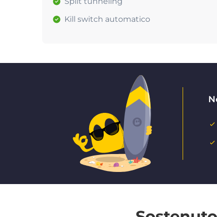
Split tunneling
Kill switch automatico
N
Sostenuto 