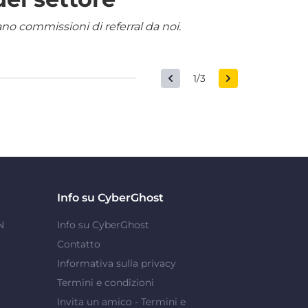
nano commissioni di referral da noi.
1/3
Info su CyberGhost
N
Info su CyberGhost
Contatto
Informativa sulla privacy
Termini e condizioni
Invita un amico - Termini e