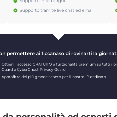
Supporto in più lingue
Supporto tramite live chat ed email
on permettere ai ficcanaso di rovinarti la giornat
Ottieni l’accesso GRATUITO a funzionalità premium su tutti i pi
Guard e CyberGhost Privacy Guard
Approfitta del più grande sconto per il nostro IP dedicato
da personalità ed esperti 