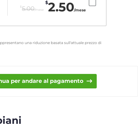
2.50
$
$
5.00
/mese
/mese
 rappresentano una riduzione basata sull'attuale prezzo di
nua per andare al pagamento
piani