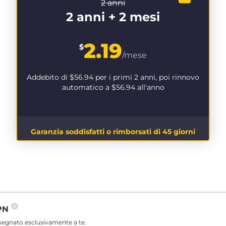
2 anni
2 anni + 2 mesi
2.19
$
/mese
Addebito di
$56.94
per i primi 2 anni, poi rinnovo
automatico a
$56.94
all'anno
Garanzia soddisfatti o rimborsati di 45 giorni
VPN
ssegnato esclusivamente a te.