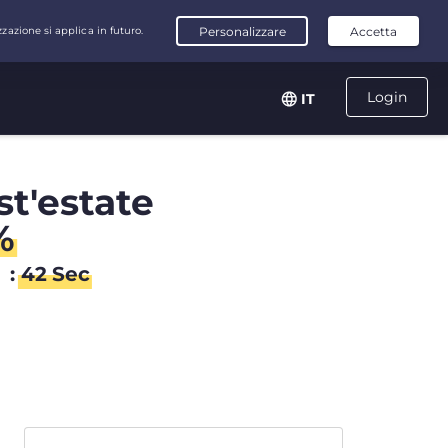
Login
IT
st'estate
%
n
:
42
Sec