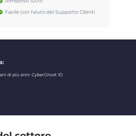
Rimborso 100%
Facile con l'aiuto del Supporto Clienti
a:
ani di più anni: CyberGhost ID
del settore