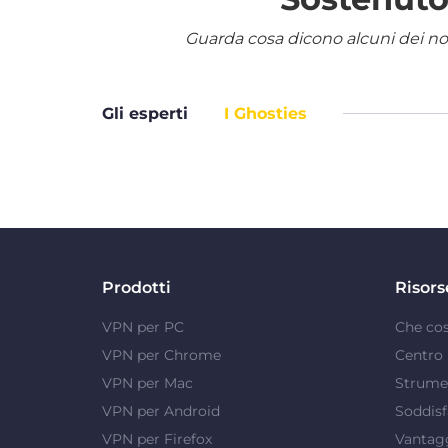
Guarda cosa dicono alcuni dei nostr
Gli esperti
I Ghosties
Prodotti
Risors
VPN per PC
Che co
VPN per Chrome
Centro 
VPN per Mac
Strumen
VPN per Android
Soddisf
VPN per Firefox
Vantag