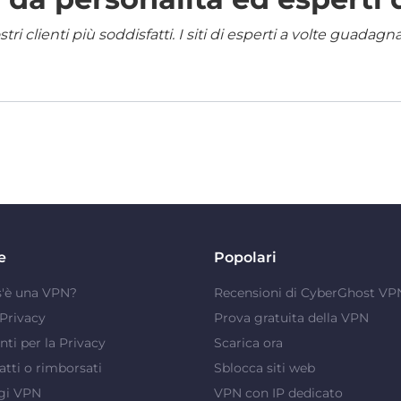
i clienti più soddisfatti. I siti di esperti a volte guadag
e
Popolari
s'è una VPN?
Recensioni di CyberGhost VP
Privacy
Prova gratuita della VPN
ti per la Privacy
Scarica ora
atti o rimborsati
Sblocca siti web
gi VPN
VPN con IP dedicato