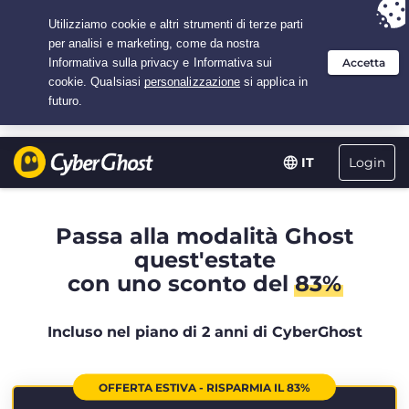
Hai scelto:
L'offerta migliore
per 2.1666666666667 anni a $
2.19
/mese
Login
IT
Passa alla modalità Ghost
quest'estate
con uno sconto del
83%
Incluso nel piano di 2 anni di CyberGhost
OFFERTA ESTIVA - RISPARMIA IL 83%