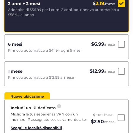
$
2.19
2 anni + 2 mesi
/mese
Addebito di
$56.94
per i primi 2 anni, poi rinnovo automatico a
$56.94
all'anno
$
6.99
6 mesi
/mese
Rinnovo automatico a
$41.94
ogni 6 mesi
$
12.99
1 mese
/mese
Rinnovo automatico a
$12.99
al mese
Nuove ubicazione
Includi un IP dedicato
Migliora la tua esperienza VPN con un
$
5.00
/mese
indirizzo IP assegnato esclusivamente a te.
$
2.50
/mese
Scopri le località disponibili