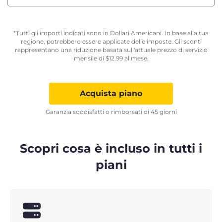
*Tutti gli importi indicati sono in Dollari Americani. In base alla tua
regione, potrebbero essere applicate delle imposte. Gli sconti
rappresentano una riduzione basata sull'attuale prezzo di servizio
mensile di
$
12.99
al mese.
Acquista piano
Garanzia soddisfatti o rimborsati di 45 giorni
Scopri cosa è incluso in tutti i
piani