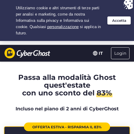
Hai scelto:
L'offerta migliore
per 2.1666666666667 anni a $
2.19
/mese
Login
IT
Passa alla modalità Ghost
quest'estate
con uno sconto del
83%
Incluso nel piano di 2 anni di CyberGhost
OFFERTA ESTIVA - RISPARMIA IL 83%