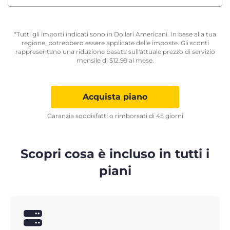
*Tutti gli importi indicati sono in Dollari Americani. In base alla tua
regione, potrebbero essere applicate delle imposte. Gli sconti
rappresentano una riduzione basata sull'attuale prezzo di servizio
mensile di
$
12.99
al mese.
Acquista piano
Garanzia soddisfatti o rimborsati di 45 giorni
Scopri cosa è incluso in tutti i
piani