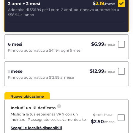
$
2.19
2 anni + 2 mesi
/mese
Addebito di
$56.94
per i primi 2 anni, poi rinnovo automatico a
$56.94
all'anno
$
6.99
6 mesi
/mese
Rinnovo automatico a
$41.94
ogni 6 mesi
$
12.99
1 mese
/mese
Rinnovo automatico a
$12.99
al mese
Nuove ubicazione
Includi un IP dedicato
Migliora la tua esperienza VPN con un
$
5.00
/mese
indirizzo IP assegnato esclusivamente a te.
$
2.50
/mese
Scopri le località disponibili