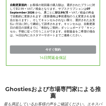
自動更新規約
：お客様の初回最小購入額は、選択されたプランに対
して$
12.99
+ VAT／税金となります。サブスクリプションは
07
September 2026
から、
月
ごとに
$
12.99
/月
+ VAT／税金の料金
で自動的に更新されます（更新価格は事前通知のうえ変更される場
合があります）。そしてキャンセルされない限り、選択されたお支
払い方法に対して継続して請求されます。キャンセルは、自動更新
日の前日の深夜までに「有効なご契約」ダッシュボードで「キャン
セル」手順に従って行うことができます。全額返金をご希望の場合
は、14日以内にカスタマーサポートまでご連絡ください。
今すぐ契約
14日間返金保証
Ghostiesおよび市場専門家による推
薦
最も満足しているお客様の声をご確認ください。エキスパ