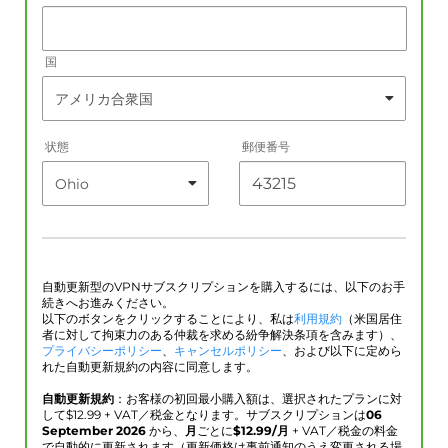
国
状態
郵便番号
自動更新型のVPNサブスクリプションを購入するには、以下のお手
続きへお進みください。
以下のボタンをクリックすることにより、私は
利用規約
（米国居住
者に対して拘束力のある仲裁を求める紛争解決条項を含みます）、
プライバシーポリシー
、
キャンセルポリシー
、および以下に定めら
れた自動更新規約の内容に同意します。
自動更新規約
：お客様の初回最小購入額は、選択されたプランに対
して$
12.99
+ VAT／税金となります。サブスクリプションは
06
September 2026
から、
月
ごとに
$
12.99
/月
+ VAT／税金の料金
で自動的に更新されます（更新価格は事前通知のうえ変更される場