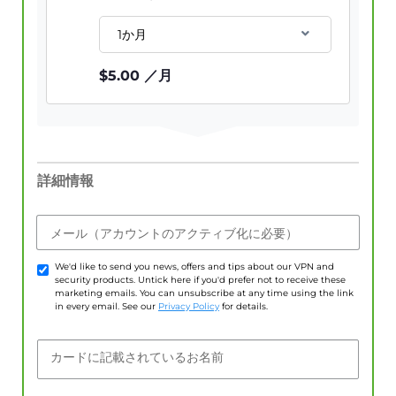
1か月
$
5.00
／月
詳細情報
メール（アカウントのアクティブ化に必要）
We'd like to send you news, offers and tips about our VPN and
security products. Untick here if you'd prefer not to receive these
marketing emails. You can unsubscribe at any time using the link
in every email. See our
Privacy Policy
for details.
カードに記載されているお名前