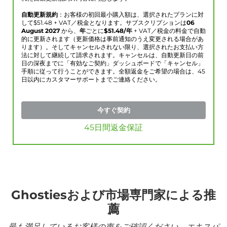
自動更新規約
：お客様の初回最小購入額は、選択されたプランに対
して$
51.48
+ VAT／税金となります。サブスクリプションは
06
August 2027
から、
年
ごとに
$
51.48
/年
+ VAT／税金の料金で自動
的に更新されます（更新価格は事前通知のうえ変更される場合があ
ります）。そしてキャンセルされない限り、選択されたお支払い方
法に対して継続して請求されます。キャンセルは、自動更新日の前
日の深夜までに「有効なご契約」ダッシュボードで「キャンセル」
手順に従って行うことができます。全額返金をご希望の場合は、45
日以内にカスタマーサポートまでご連絡ください。
今すぐ契約
45日間返金保証
Ghostiesおよび市場専門家による推
薦
最も満足しているお客様の声をご確認ください。エキスパ