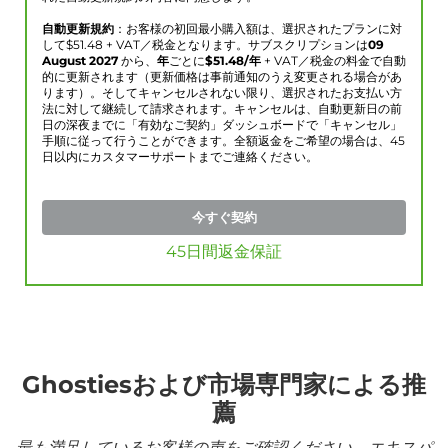
自動更新規約
：お客様の初回最小購入額は、選択されたプランに対
して$
51.48
+ VAT／税金となります。サブスクリプションは
09
August 2027
から、
年
ごとに
$
51.48
/年
+ VAT／税金の料金で自動
的に更新されます（更新価格は事前通知のうえ変更される場合があ
ります）。そしてキャンセルされない限り、選択されたお支払い方
法に対して継続して請求されます。キャンセルは、自動更新日の前
日の深夜までに「有効なご契約」ダッシュボードで「キャンセル」
手順に従って行うことができます。全額返金をご希望の場合は、45
日以内にカスタマーサポートまでご連絡ください。
今すぐ契約
45日間返金保証
Ghostiesおよび市場専門家による推
薦
最も満足しているお客様の声をご確認ください。エキスパ