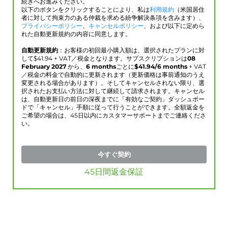
続きへお進みください。
以下のボタンをクリックすることにより、私は
利用規約
（米国居住
者に対して拘束力のある仲裁を求める紛争解決条項を含みます）、
プライバシーポリシー
、
キャンセルポリシー
、および以下に定めら
れた自動更新規約の内容に同意します。
自動更新規約
：お客様の初回最小購入額は、選択されたプランに対
して$
41.94
+ VAT／税金となります。サブスクリプションは
08
February 2027
から、
6 months
ごとに
$
41.94
/6 months
+ VAT
／税金の料金で自動的に更新されます（更新価格は事前通知のうえ
変更される場合があります）。そしてキャンセルされない限り、選
択されたお支払い方法に対して継続して請求されます。キャンセル
は、自動更新日の前日の深夜までに「有効なご契約」ダッシュボー
ドで「キャンセル」手順に従って行うことができます。全額返金を
ご希望の場合は、45日以内にカスタマーサポートまでご連絡くださ
い。
今すぐ契約
45日間返金保証