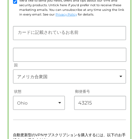
We'd like to send you news, offers and tips about our VPN and
security products. Untick here if you'd prefer not to receive these
marketing emails. You can unsubscribe at any time using the link
in every email. See our
Privacy Policy
for details.
カードに記載されているお名前
国
状態
郵便番号
自動更新型のVPNサブスクリプションを購入するには、以下のお手