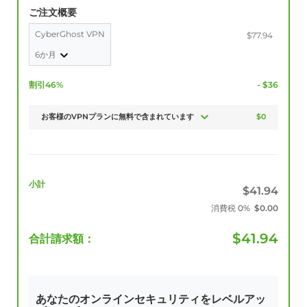
ご注文概要
CyberGhost VPN
$77.94
6か月
割引46%
- $36
お客様のVPNプランに無料で含まれています
$0
小計
$
41.94
消費税
0%
$
0.00
$
41.94
合計請求額：
あなたのオンラインセキュリティをレベルアッ