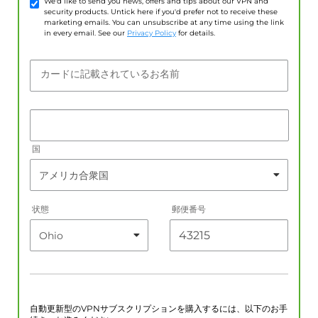
We'd like to send you news, offers and tips about our VPN and
security products. Untick here if you'd prefer not to receive these
marketing emails. You can unsubscribe at any time using the link
in every email. See our
Privacy Policy
for details.
カードに記載されているお名前
国
状態
郵便番号
自動更新型のVPNサブスクリプションを購入するには、以下のお手