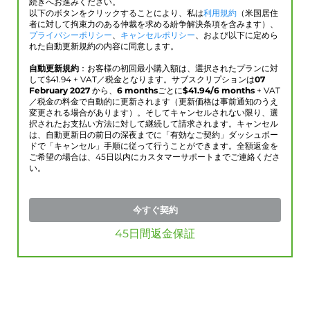
続きへお進みください。
以下のボタンをクリックすることにより、私は
利用規約
（米国居住
者に対して拘束力のある仲裁を求める紛争解決条項を含みます）、
プライバシーポリシー
、
キャンセルポリシー
、および以下に定めら
れた自動更新規約の内容に同意します。
自動更新規約
：お客様の初回最小購入額は、選択されたプランに対
して$
41.94
+ VAT／税金となります。サブスクリプションは
07
February 2027
から、
6 months
ごとに
$
41.94
/6 months
+ VAT
／税金の料金で自動的に更新されます（更新価格は事前通知のうえ
変更される場合があります）。そしてキャンセルされない限り、選
択されたお支払い方法に対して継続して請求されます。キャンセル
は、自動更新日の前日の深夜までに「有効なご契約」ダッシュボー
ドで「キャンセル」手順に従って行うことができます。全額返金を
ご希望の場合は、45日以内にカスタマーサポートまでご連絡くださ
い。
今すぐ契約
45日間返金保証