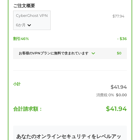
ご注文概要
CyberGhost VPN
$77.94
6か月
割引46%
- $36
お客様のVPNプランに無料で含まれています
$0
小計
$
41.94
消費税
0%
$
0.00
$
41.94
合計請求額：
あなたのオンラインセキュリティをレベルアッ