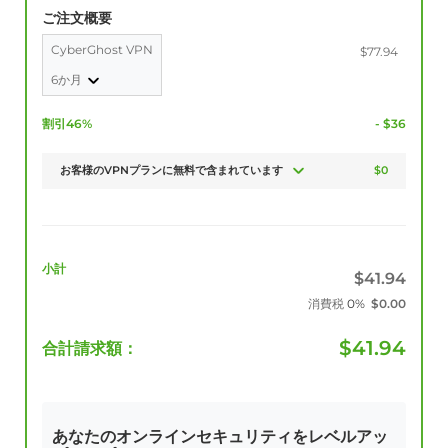
ご注文概要
CyberGhost VPN
$77.94
6か月
割引46%
- $36
お客様のVPNプランに無料で含まれています
$0
小計
$
41.94
消費税
0%
$
0.00
$
41.94
合計請求額：
あなたのオンラインセキュリティをレベルアッ