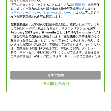
続きへお進みください。
以下のボタンをクリックすることにより、私は
利用規約
（米国居住
者に対して拘束力のある仲裁を求める紛争解決条項を含みます）、
プライバシーポリシー
、
キャンセルポリシー
、および以下に定めら
れた自動更新規約の内容に同意します。
自動更新規約
：お客様の初回最小購入額は、選択されたプランに対
して$
41.94
+ VAT／税金となります。サブスクリプションは
07
February 2027
から、
6 months
ごとに
$
41.94
/6 months
+ VAT
／税金の料金で自動的に更新されます（更新価格は事前通知のうえ
変更される場合があります）。そしてキャンセルされない限り、選
択されたお支払い方法に対して継続して請求されます。キャンセル
は、自動更新日の前日の深夜までに「有効なご契約」ダッシュボー
ドで「キャンセル」手順に従って行うことができます。全額返金を
ご希望の場合は、45日以内にカスタマーサポートまでご連絡くださ
い。
今すぐ契約
45日間返金保証