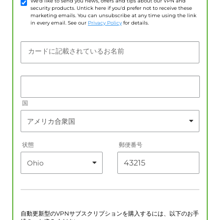
We'd like to send you news, offers and tips about our VPN and
security products. Untick here if you'd prefer not to receive these
marketing emails. You can unsubscribe at any time using the link
in every email. See our
Privacy Policy
for details.
カードに記載されているお名前
国
状態
郵便番号
自動更新型のVPNサブスクリプションを購入するには、以下のお手