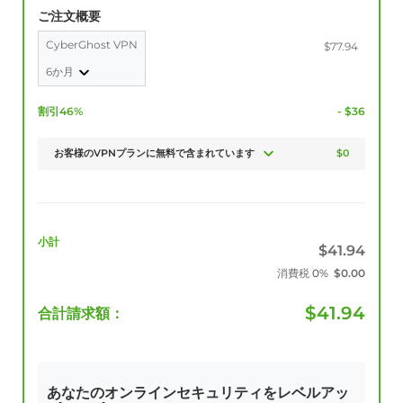
ご注文概要
CyberGhost VPN
$77.94
6か月
割引46%
- $36
お客様のVPNプランに無料で含まれています
$0
小計
$
41.94
消費税
0%
$
0.00
$
41.94
合計請求額：
あなたのオンラインセキュリティをレベルアッ