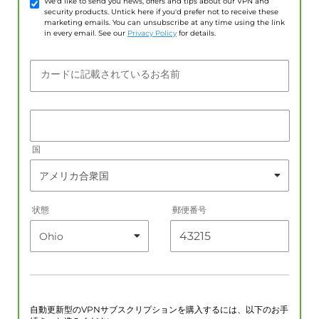
We'd like to send you news, offers and tips about our VPN and
security products. Untick here if you'd prefer not to receive these
marketing emails. You can unsubscribe at any time using the link
in every email. See our
Privacy Policy
for details.
カードに記載されているお名前
国
状態
郵便番号
自動更新型のVPNサブスクリプションを購入するには、以下のお手