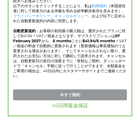
続きへお進みください。
以下のボタンをクリックすることにより、私は
利用規約
（米国居住
者に対して拘束力のある仲裁を求める紛争解決条項を含みます）、
プライバシーポリシー
、
キャンセルポリシー
、および以下に定めら
れた自動更新規約の内容に同意します。
自動更新規約
：お客様の初回最小購入額は、選択されたプランに対
して$
41.94
+ VAT／税金となります。サブスクリプションは
07
February 2027
から、
6 months
ごとに
$
41.94
/6 months
+ VAT
／税金の料金で自動的に更新されます（更新価格は事前通知のうえ
変更される場合があります）。そしてキャンセルされない限り、選
択されたお支払い方法に対して継続して請求されます。キャンセル
は、自動更新日の前日の深夜までに「有効なご契約」ダッシュボー
ドで「キャンセル」手順に従って行うことができます。全額返金を
ご希望の場合は、45日以内にカスタマーサポートまでご連絡くださ
い。
今すぐ契約
45日間返金保証