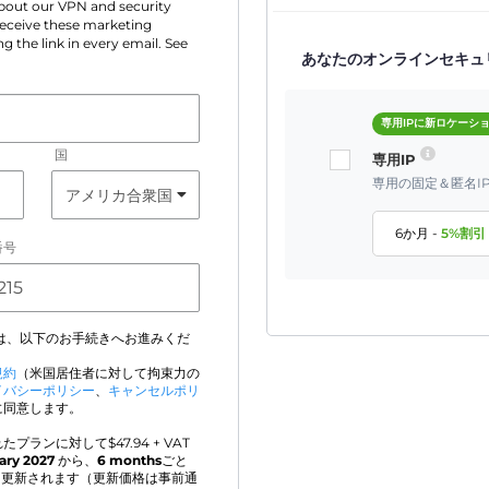
 about our VPN and security
 receive these marketing
g the link in every email. See
あなたのオンラインセキュ
専用IPに新ロケーシ
国
専用IP
専用の固定＆匿名I
6か月
-
5
%割引
番号
は、以下のお手続きへお進みくだ
規約
（米国居住者に対して拘束力の
イバシーポリシー
、
キャンセルポリ
に同意します。
たプランに対して$
47.94
+ VAT
ary 2027
から、
6 months
ごと
的に更新されます（更新価格は事前通