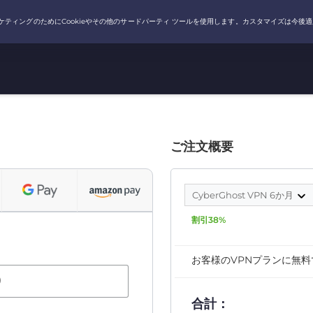
ご注文概要
CyberGhost VPN 6か月
割引38%
お客様のVPNプランに無
）
合計：