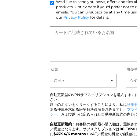
We'd like to send you news, offers and tips
products. Untick here if you'd prefer not to
emails. You can unsubscribe at any time usin
our
Privacy Policy
for details.
カードに記載されているお名前
状態
郵便
自動更新型のVPNサブスクリプションを購入するに
さい。
以下のボタンをクリックすることにより、私は
利用
ある仲裁を求める紛争解決条項を含みます）、
プラ
シー
、および以下に定められた自動更新規約の内容
自動更新規約
：お客様の初回最小購入額は、選択され
／税金となります。サブスクリプションは
06 Febru
に
$
47.94
/6 months
+ VAT／税金の料金で自動