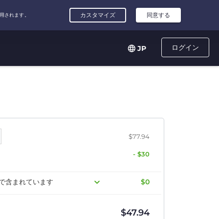
ログイン
JP
$77.94
- $30
料で含まれています
$0
$
47.94