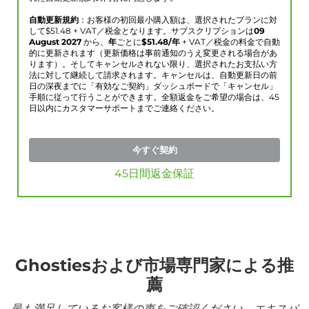
自動更新規約
：お客様の初回最小購入額は、選択されたプランに対
して$
51.48
+ VAT／税金となります。サブスクリプションは
09
August 2027
から、
年
ごとに
$
51.48
/年
+ VAT／税金の料金で自動
的に更新されます（更新価格は事前通知のうえ変更される場合があ
ります）。そしてキャンセルされない限り、選択されたお支払い方
法に対して継続して請求されます。キャンセルは、自動更新日の前
日の深夜までに「有効なご契約」ダッシュボードで「キャンセル」
手順に従って行うことができます。全額返金をご希望の場合は、45
日以内にカスタマーサポートまでご連絡ください。
今すぐ契約
45日間返金保証
Ghostiesおよび市場専門家による推
薦
最も満足しているお客様の声をご確認ください。エキスパ