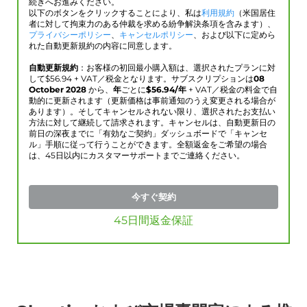
続きへお進みください。
以下のボタンをクリックすることにより、私は
利用規約
（米国居住
者に対して拘束力のある仲裁を求める紛争解決条項を含みます）、
プライバシーポリシー
、
キャンセルポリシー
、および以下に定めら
れた自動更新規約の内容に同意します。
自動更新規約
：お客様の初回最小購入額は、選択されたプランに対
して$
56.94
+ VAT／税金となります。サブスクリプションは
08
October 2028
から、
年
ごとに
$
56.94
/年
+ VAT／税金の料金で自
動的に更新されます（更新価格は事前通知のうえ変更される場合が
あります）。そしてキャンセルされない限り、選択されたお支払い
方法に対して継続して請求されます。キャンセルは、自動更新日の
前日の深夜までに「有効なご契約」ダッシュボードで「キャンセ
ル」手順に従って行うことができます。全額返金をご希望の場合
は、45日以内にカスタマーサポートまでご連絡ください。
今すぐ契約
45日間返金保証