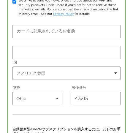
We'd like to send you news, offers and tips about our VPN and
security products. Untick here if you'd prefer not to receive these
marketing emails. You can unsubscribe at any time using the link
in every email. See our
Privacy Policy
for details.
カードに記載されているお名前
国
状態
郵便番号
自動更新型のVPNサブスクリプションを購入するには、以下のお手