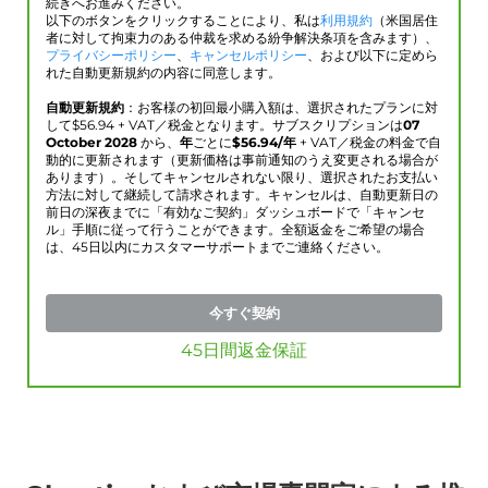
続きへお進みください。
以下のボタンをクリックすることにより、私は
利用規約
（米国居住
者に対して拘束力のある仲裁を求める紛争解決条項を含みます）、
プライバシーポリシー
、
キャンセルポリシー
、および以下に定めら
れた自動更新規約の内容に同意します。
自動更新規約
：お客様の初回最小購入額は、選択されたプランに対
して$
56.94
+ VAT／税金となります。サブスクリプションは
07
October 2028
から、
年
ごとに
$
56.94
/年
+ VAT／税金の料金で自
動的に更新されます（更新価格は事前通知のうえ変更される場合が
あります）。そしてキャンセルされない限り、選択されたお支払い
方法に対して継続して請求されます。キャンセルは、自動更新日の
前日の深夜までに「有効なご契約」ダッシュボードで「キャンセ
ル」手順に従って行うことができます。全額返金をご希望の場合
は、45日以内にカスタマーサポートまでご連絡ください。
今すぐ契約
45日間返金保証