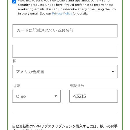
We'd like to send you news, offers and tips about our VPN and
security products. Untick here if you'd prefer not to receive these
marketing emails. You can unsubscribe at any time using the link
in every email. See our
Privacy Policy
for details.
カードに記載されているお名前
国
状態
郵便番号
自動更新型のVPNサブスクリプションを購入するには、以下のお手