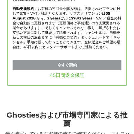
自動更新規約
：お客様の初回最小購入額は、選択されたプランに対
して$
78
+ VAT／税金となります。サブスクリプションは
05
August 2028
から、
2 years
ごとに
$
78
/2 years
+ VAT／税金の料
金で自動的に更新されます（更新価格は事前通知のうえ変更される
場合があります）。そしてキャンセルされない限り、選択されたお
支払い方法に対して継続して請求されます。キャンセルは、自動更
新日の前日の深夜までに「有効なご契約」ダッシュボードで「キャ
ンセル」手順に従って行うことができます。全額返金をご希望の場
合は、45日以内にカスタマーサポートまでご連絡ください。
今すぐ契約
45日間返金保証
Ghostiesおよび市場専門家による推
薦
最も満足しているお客様の声をご確認ください。エキスパ