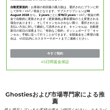
自動更新規約
：お客様の初回最小購入額は、選択されたプランに対
して$
78
+ VAT／税金となります。サブスクリプションは
10
August 2028
から、
2 years
ごとに
$
78
/2 years
+ VAT／税金の料
金で自動的に更新されます（更新価格は事前通知のうえ変更される
場合があります）。そしてキャンセルされない限り、選択されたお
支払い方法に対して継続して請求されます。キャンセルは、自動更
新日の前日の深夜までに「有効なご契約」ダッシュボードで「キャ
ンセル」手順に従って行うことができます。全額返金をご希望の場
合は、45日以内にカスタマーサポートまでご連絡ください。
今すぐ契約
45日間返金保証
Ghostiesおよび市場専門家による推
薦
最も満足しているお客様の声をご確認ください。エキスパ