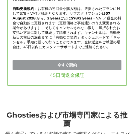
自動更新規約
：お客様の初回最小購入額は、選択されたプランに対
して$
78
+ VAT／税金となります。サブスクリプションは
07
August 2028
から、
2 years
ごとに
$
78
/2 years
+ VAT／税金の料
金で自動的に更新されます（更新価格は事前通知のうえ変更される
場合があります）。そしてキャンセルされない限り、選択されたお
支払い方法に対して継続して請求されます。キャンセルは、自動更
新日の前日の深夜までに「有効なご契約」ダッシュボードで「キャ
ンセル」手順に従って行うことができます。全額返金をご希望の場
合は、45日以内にカスタマーサポートまでご連絡ください。
今すぐ契約
45日間返金保証
Ghostiesおよび市場専門家による推
薦
最も満足しているお客様の声をご確認ください。エキスパ