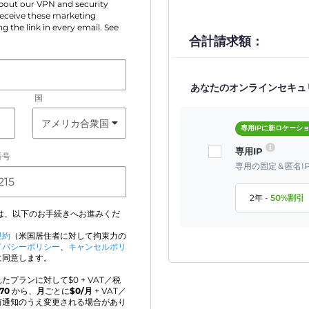
 about our VPN and security
 receive these marketing
g the link in every email. See
合計請求額：
あなたのオンラインセキュ
国
専用IPに新ロケーシ
専用IP
番号
専用の固定＆匿名I
2年
-
50
%割引
は、以下のお手続きへお進みくだ
規約
（米国居住者に対して拘束力の
イバシーポリシー
、
キャンセルポリ
に同意します。
たプランに対して$
0
+ VAT／税
970
から、
月
ごとに
$
0
/月
+ VAT／
前通知のうえ変更される場合があり