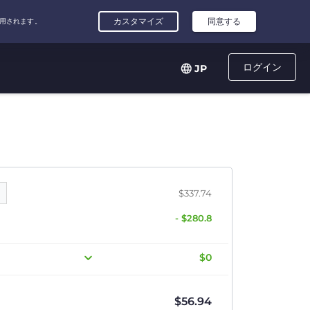
ログイン
JP
$337.74
- $280.8
$0
$
56.94