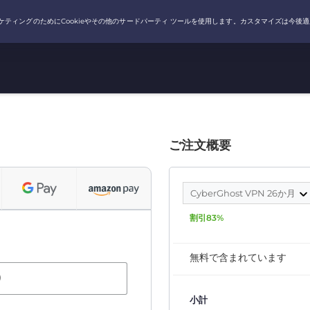
ご注文概要
CyberGhost VPN 26か月
割引83%
無料で含まれています
）
小計