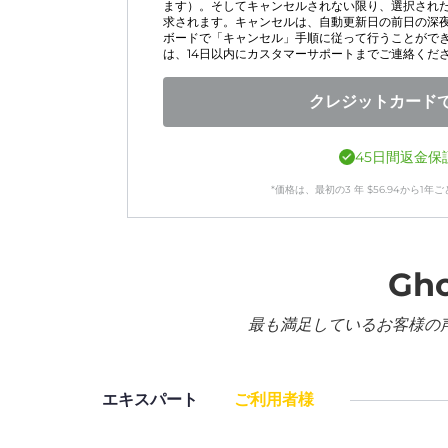
ます）。そしてキャンセルされない限り、選択され
求されます。キャンセルは、自動更新日の前日の深
ボードで「キャンセル」手順に従って行うことがで
は、14日以内にカスタマーサポートまでご連絡くだ
クレジットカード
45日間返金保
*価格は、最初の
3
年
$
56.94
から1年ご
Gh
最も満足しているお客様の
エキスパート
ご利用者様