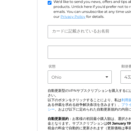
We'd like to send you news, offers and tips
products. Untick here if you'd prefer not to
emails. You can unsubscribe at any time usin
our
Privacy Policy
for details.
カードに記載されているお名前
状態
郵便
自動更新型のVPNサブスクリプションを購入するに
さい。
以下のボタンをクリックすることにより、私は
利用
ある仲裁を求める紛争解決条項を含みます）、
プラ
シー
、および以下に定められた自動更新規約の内容
自動更新規約
：お客様の初回最小購入額は、選択され
金となります。サブスクリプションは
01 January 1
税金の料金で自動的に更新されます（更新価格は事