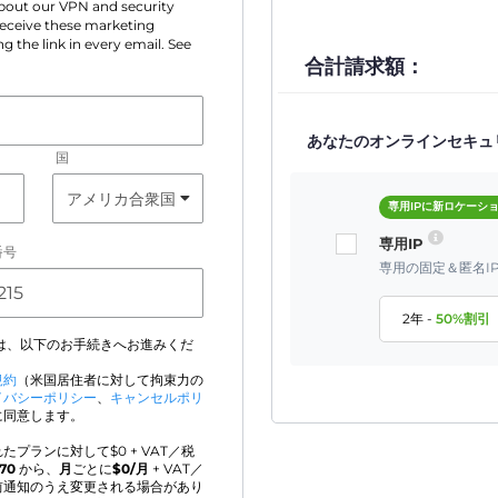
 about our VPN and security
 receive these marketing
g the link in every email. See
合計請求額：
あなたのオンラインセキュ
国
専用IPに新ロケーシ
専用IP
番号
専用の固定＆匿名I
2年
-
50
%割引
は、以下のお手続きへお進みくだ
規約
（米国居住者に対して拘束力の
イバシーポリシー
、
キャンセルポリ
に同意します。
たプランに対して$
0
+ VAT／税
970
から、
月
ごとに
$
0
/月
+ VAT／
前通知のうえ変更される場合があり