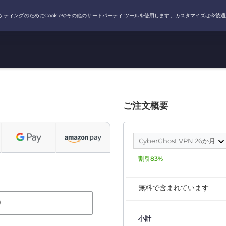
ご注文概要
CyberGhost VPN 26か月
割引83%
無料で含まれています
）
小計