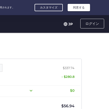
ログイン
JP
$337.74
- $280.8
$0
$
56.94