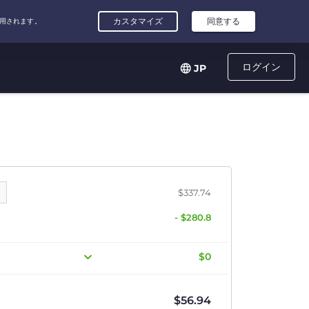
ログイン
JP
$337.74
- $280.8
$0
$
56.94