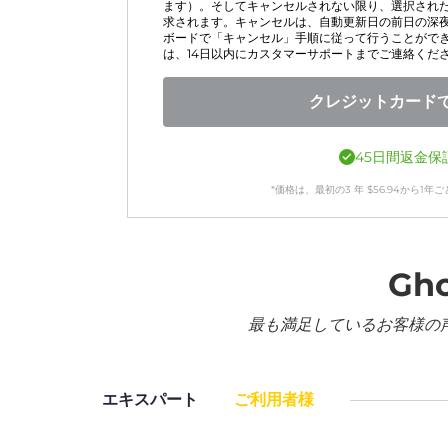
ます）。そしてキャンセルされない限り、選択され
求されます。キャンセルは、自動更新日の前日の深
ボードで「キャンセル」手順に従って行うことがで
は、14日以内にカスタマーサポートまでご連絡くだ
クレジットカード
45日間返金保
*価格は、最初の
3
年
$
56.94
から1年ご
Gh
最も満足しているお客様の
エキスパート
ご利用者様