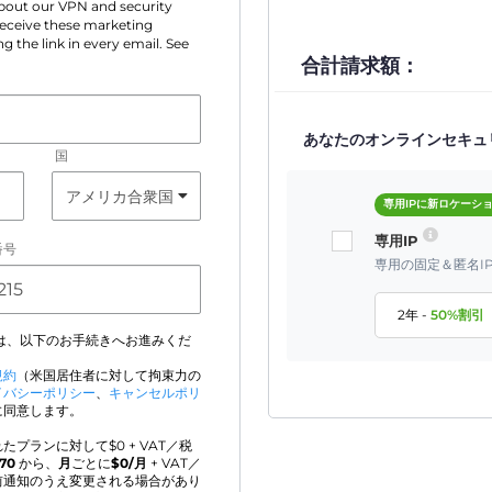
 about our VPN and security
 receive these marketing
g the link in every email. See
合計請求額：
あなたのオンラインセキュ
国
専用IPに新ロケーシ
専用IP
番号
専用の固定＆匿名I
2年
-
50
%割引
は、以下のお手続きへお進みくだ
規約
（米国居住者に対して拘束力の
イバシーポリシー
、
キャンセルポリ
に同意します。
たプランに対して$
0
+ VAT／税
970
から、
月
ごとに
$
0
/月
+ VAT／
前通知のうえ変更される場合があり