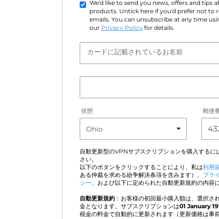
We'd like to send you news, offers and tips
products. Untick here if you'd prefer not to
emails. You can unsubscribe at any time usin
our
Privacy Policy
for details.
カードに記載されているお名前
状態
郵便
自動更新型のVPNサブスクリプションを購入するに
さい。
以下のボタンをクリックすることにより、私は
利用
ある仲裁を求める紛争解決条項を含みます）、
プラ
シー
、および以下に定められた自動更新規約の内容
自動更新規約
：お客様の初回最小購入額は、選択され
金となります。サブスクリプションは
01 January 1
税金の料金で自動的に更新されます（更新価格は事