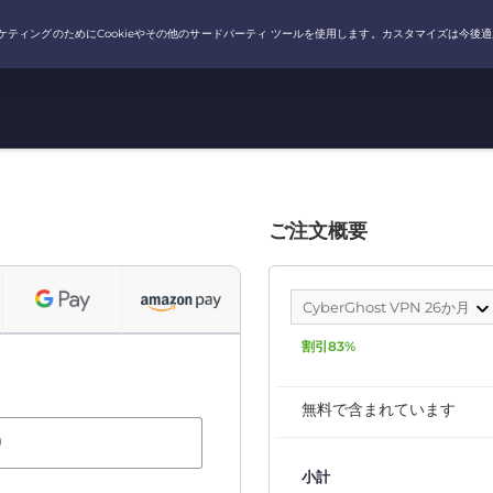
ご注文概要
CyberGhost VPN 26か月
割引83%
無料で含まれています
）
小計