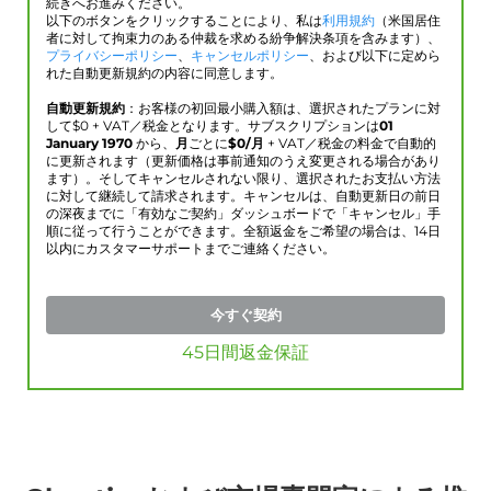
続きへお進みください。
以下のボタンをクリックすることにより、私は
利用規約
（米国居住
者に対して拘束力のある仲裁を求める紛争解決条項を含みます）、
プライバシーポリシー
、
キャンセルポリシー
、および以下に定めら
れた自動更新規約の内容に同意します。
自動更新規約
：お客様の初回最小購入額は、選択されたプランに対
して$
0
+ VAT／税金となります。サブスクリプションは
01
January 1970
から、
月
ごとに
$
0
/月
+ VAT／税金の料金で自動的
に更新されます（更新価格は事前通知のうえ変更される場合があり
ます）。そしてキャンセルされない限り、選択されたお支払い方法
に対して継続して請求されます。キャンセルは、自動更新日の前日
の深夜までに「有効なご契約」ダッシュボードで「キャンセル」手
順に従って行うことができます。全額返金をご希望の場合は、14日
以内にカスタマーサポートまでご連絡ください。
今すぐ契約
45日間返金保証