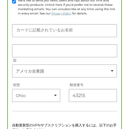
We'd like to send you news, offers and tips about our VPN and
security products. Untick here if you'd prefer not to receive these
marketing emails. You can unsubscribe at any time using the link
in every email. See our
Privacy Policy
for details.
カードに記載されているお名前
国
状態
郵便番号
自動更新型のVPNサブスクリプションを購入するには、以下のお手