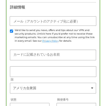
詳細情報
メール（アカウントのアクティブ化に必要）
We'd like to send you news, offers and tips about our VPN and
security products. Untick here if you'd prefer not to receive these
marketing emails. You can unsubscribe at any time using the link
in every email. See our
Privacy Policy
for details.
カードに記載されているお名前
国
状態
郵便番号