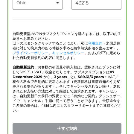
自動更新型のVPNサブスクリプションを購入するには、以下のお手
続きへお進みください。
以下のボタンをクリックすることにより、私は
利用規約
（米国居住
者に対して拘束力のある仲裁を求める紛争解決条項を含みます）、
プライバシーポリシー
、
キャンセルポリシー
、および以下に定めら
れた自動更新規約の内容に同意します。
自動更新規約
：お客様の初回最小購入額は、選択されたプランに対
して$
89.31
+ VAT／税金となります。サブスクリプションは
07
December 2029
から、
3 years
ごとに
$
89.31
/3 years
+ VAT／
税金の料金で自動的に更新されます（更新価格は事前通知のうえ変
更される場合があります）。そしてキャンセルされない限り、選択
されたお支払い方法に対して継続して請求されます。キャンセル
は、自動更新日の前日の深夜までに「有効なご契約」ダッシュボー
ドで「キャンセル」手順に従って行うことができます。全額返金を
ご希望の場合は、45日以内にカスタマーサポートまでご連絡くださ
い。
今すぐ契約