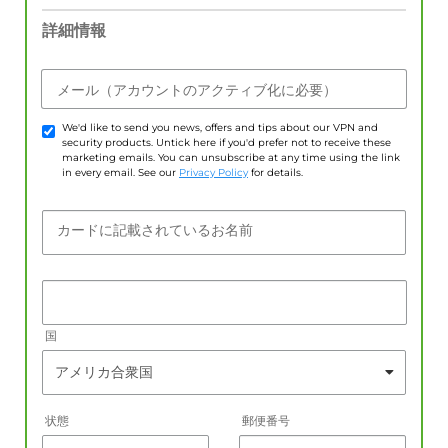
詳細情報
メール（アカウントのアクティブ化に必要）
We'd like to send you news, offers and tips about our VPN and
security products. Untick here if you'd prefer not to receive these
marketing emails. You can unsubscribe at any time using the link
in every email. See our
Privacy Policy
for details.
カードに記載されているお名前
国
状態
郵便番号