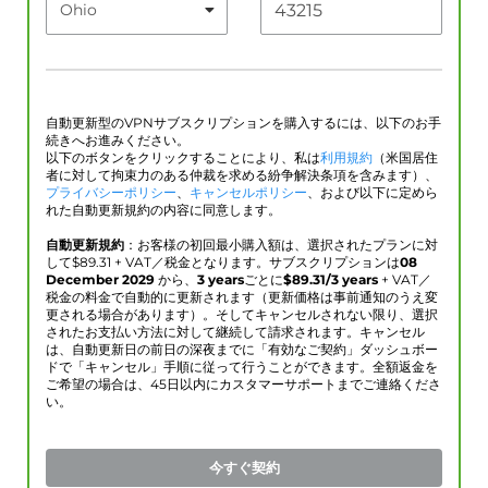
自動更新型のVPNサブスクリプションを購入するには、以下のお手
続きへお進みください。
以下のボタンをクリックすることにより、私は
利用規約
（米国居住
者に対して拘束力のある仲裁を求める紛争解決条項を含みます）、
プライバシーポリシー
、
キャンセルポリシー
、および以下に定めら
れた自動更新規約の内容に同意します。
自動更新規約
：お客様の初回最小購入額は、選択されたプランに対
して$
89.31
+ VAT／税金となります。サブスクリプションは
08
December 2029
から、
3 years
ごとに
$
89.31
/3 years
+ VAT／
税金の料金で自動的に更新されます（更新価格は事前通知のうえ変
更される場合があります）。そしてキャンセルされない限り、選択
されたお支払い方法に対して継続して請求されます。キャンセル
は、自動更新日の前日の深夜までに「有効なご契約」ダッシュボー
ドで「キャンセル」手順に従って行うことができます。全額返金を
ご希望の場合は、45日以内にカスタマーサポートまでご連絡くださ
い。
今すぐ契約