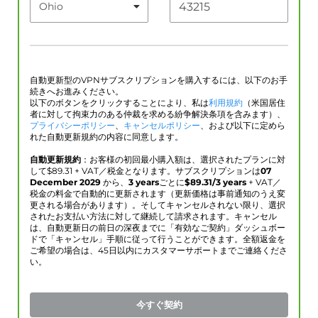
自動更新型のVPNサブスクリプションを購入するには、以下のお手
続きへお進みください。
以下のボタンをクリックすることにより、私は
利用規約
（米国居住
者に対して拘束力のある仲裁を求める紛争解決条項を含みます）、
プライバシーポリシー
、
キャンセルポリシー
、および以下に定めら
れた自動更新規約の内容に同意します。
自動更新規約
：お客様の初回最小購入額は、選択されたプランに対
して$
89.31
+ VAT／税金となります。サブスクリプションは
07
December 2029
から、
3 years
ごとに
$
89.31
/3 years
+ VAT／
税金の料金で自動的に更新されます（更新価格は事前通知のうえ変
更される場合があります）。そしてキャンセルされない限り、選択
されたお支払い方法に対して継続して請求されます。キャンセル
は、自動更新日の前日の深夜までに「有効なご契約」ダッシュボー
ドで「キャンセル」手順に従って行うことができます。全額返金を
ご希望の場合は、45日以内にカスタマーサポートまでご連絡くださ
い。
今すぐ契約