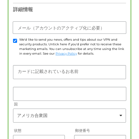
詳細情報
メール（アカウントのアクティブ化に必要）
We'd like to send you news, offers and tips about our VPN and
security products. Untick here if you'd prefer not to receive these
marketing emails. You can unsubscribe at any time using the link
in every email. See our
Privacy Policy
for details.
カードに記載されているお名前
国
状態
郵便番号