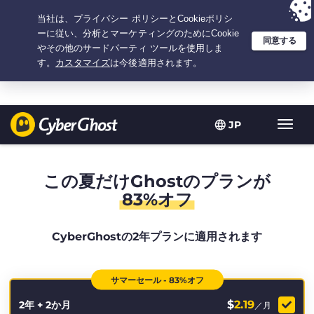
選択プラン：2.1666666666667年間 $
2.19
/月の
大特価
JP
ト
グ
ル
型
この夏だけGhostのプランが
ナ
83%オフ
ビ
ゲ
ー
CyberGhostの2年プランに適用されます
シ
ョ
ン
サマーセール - 83%オフ
$
2.19
2年 + 2か月
／月