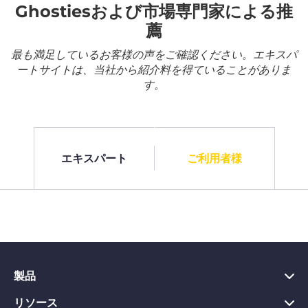
Ghostiesおよび市場専門家による推
薦
最も満足しているお客様の声をご確認ください。エキスパ
ートサイトは、当社から紹介料を得ていることがありま
す。
エキスパート
ご利用者様
製品
リソース
PC向けVPN