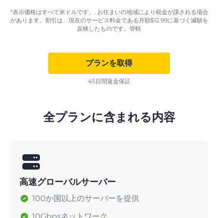
*表示価格はすべて米ドルです。. お住まいの地域により税金が課される場合
があります。割引は、現在のサービス料金である月額
$
12.99
に基づく減額を
反映したものです。管轄
プランを取得
45日間返金保証
全プランに含まれる内容
高速グローバルサーバー
100か国以上のサーバーを提供
10Gbpsネットワーク