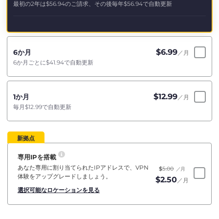
最初の2年は
$56.94
のご請求、その後毎年
$56.94
で自動更新
$
6.99
6か月
／月
6か月ごとに
$41.94
で自動更新
$
12.99
1か月
／月
毎月
$12.99
で自動更新
新拠点
専用IPを搭載
あなた専用に割り当てられたIPアドレスで、VPN
$
5.00
／月
体験をアップグレードしましょう。
$
2.50
／月
選択可能なロケーションを見る