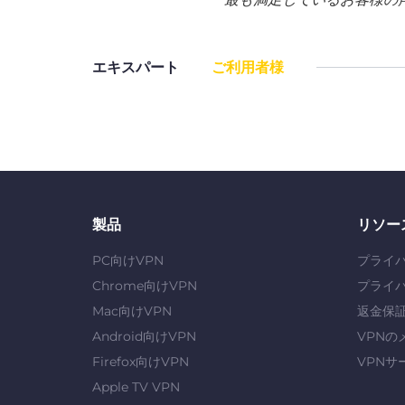
エキスパート
ご利用者様
製品
リソー
PC向けVPN
プライ
Chrome向けVPN
プライ
Mac向けVPN
返金保
Android向けVPN
VPNの
Firefox向けVPN
VPNサ
Apple TV VPN