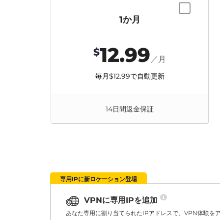
1か月
12.99
$
／月
毎月
$12.99
で自動更新
14日間返金保証
専用IPに新ロケーション登場
VPNに専用IPを追加
あなた専用に割り当てられたIPアドレスで、VPN体験を