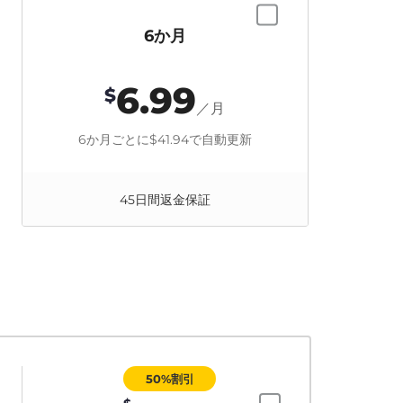
6か月
6.99
$
／月
6か月ごとに
$41.94
で自動更新
45日間返金保証
50%割引