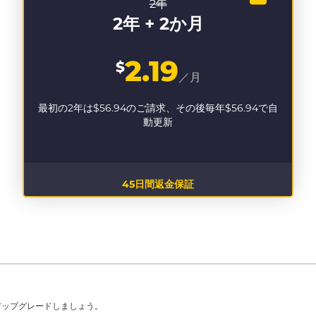
2年
2年 + 2か月
2.19
$
／月
最初の2年は
$56.94
のご請求、その後毎年
$56.94
で自
動更新
45日間返金保証
アップグレードしましょう。