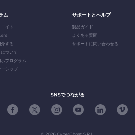
ラム
サポートとヘルプ
リエイト
製品ガイド
cers
よくある質問
紹介する
サポートに問い合わせる
」について
開示プログラム
ナーシップ
SNSでつながる
©
2026
CyberGhost S.R.L.