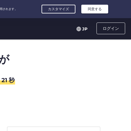
ログイン
JP
が
21
秒