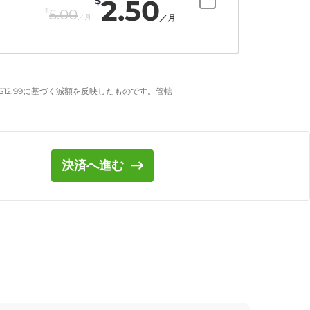
2.50
$
$
5.00
／月
／月
$
12.99
に基づく減額を反映したものです。管轄
決済へ進む