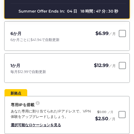
Summer Offer Ends In:
04
日
18
時間
:
47
分
:
30
秒
$
6.99
6か月
／月
6か月ごとに
$41.94
で自動更新
$
12.99
1か月
／月
毎月
$12.99
で自動更新
新拠点
専用IPを搭載
あなた専用に割り当てられたIPアドレスで、VPN
$
5.00
／月
体験をアップグレードしましょう。
$
2.50
／月
選択可能なロケーションを見る