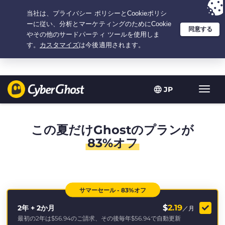
選択プラン：2.1666666666667年間 $
2.19
/月の
大特価
JP
ト
グ
ル
型
この夏だけGhostのプランが
ナ
83%オフ
ビ
ゲ
ー
シ
ョ
サマーセール - 83%オフ
ン
$
2.19
2年 + 2か月
／月
最初の2年は
$56.94
のご請求、その後毎年
$56.94
で自動更新