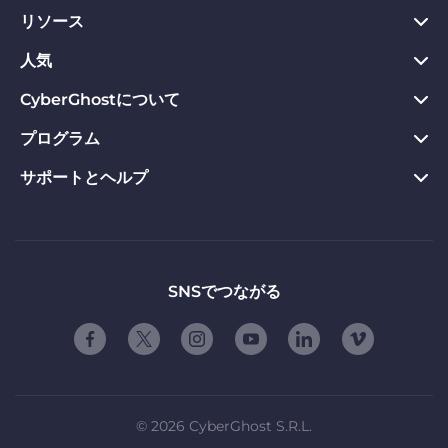
リソース
PC向けVPN
Chrome向けVPN
人気
プライバシーハブ
Mac向けVPN
プライバシーツール
CyberGhostについて
今すぐダウンロード
Android向けVPN
返金保証
Webサイトのブロックを解除
プログラム
CyberGhostについて
Firefox向けVPN
VPNのメリット
専用IP VPN
お問い合わせ
サポートとヘルプ
アフィリエイト
Apple TV VPN
VPNサーバー
VPN ストリーミング
プライバシーポリシー
Influencers
製品ガイド
Linux向けVPN
ご契約条件
友達に紹介する
よくある質問
ルーター版VPN
お友達紹介の使用条件
「自由」について
サポートに問い合わせる
SNSでつながる
スマートTV用VPN
会社概要
脆弱性開示プログラム
iOS向けVPN
パートナーシップ
©
2026
CyberGhost S.R.L.