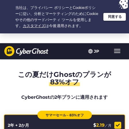
選択プラン：2.1666666666667年間 $
2.19
/月の
大特価
JP
ト
グ
ル
型
この夏だけGhostのプランが
ナ
83%オフ
ビ
ゲ
ー
CyberGhostの2年プランに適用されます
シ
ョ
ン
サマーセール - 83%オフ
$
2.19
2年 + 2か月
／月