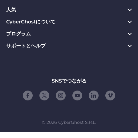
Chrome向けVPN
人気
プライバシーハブ
Mac向けVPN
プライバシーツール
CyberGhostについて
今すぐダウンロード
Android向けVPN
返金保証
Webサイトのブロックを解除
プログラム
CyberGhostについて
Firefox向けVPN
VPNのメリット
専用IP VPN
お問い合わせ
サポートとヘルプ
アフィリエイト
Apple TV VPN
VPNサーバー
VPN ストリーミング
プライバシーポリシー
Influencers
製品ガイド
Linux向けVPN
ご契約条件
友達に紹介する
よくある質問
ルーター版VPN
お友達紹介の使用条件
「自由」について
サポートに問い合わせる
SNSでつながる
スマートTV用VPN
会社概要
脆弱性開示プログラム
iOS向けVPN
パートナーシップ
©
2026
CyberGhost S.R.L.