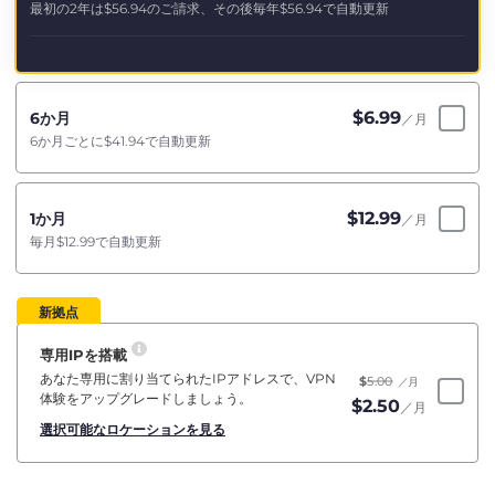
最初の2年は
$56.94
のご請求、その後毎年
$56.94
で自動更新
$
6.99
6か月
／月
6か月ごとに
$41.94
で自動更新
$
12.99
1か月
／月
毎月
$12.99
で自動更新
新拠点
専用IPを搭載
あなた専用に割り当てられたIPアドレスで、VPN
$
5.00
／月
体験をアップグレードしましょう。
$
2.50
／月
選択可能なロケーションを見る