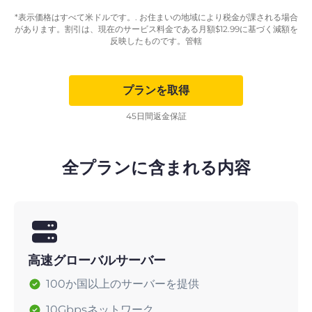
*表示価格はすべて米ドルです。. お住まいの地域により税金が課される場合
があります。割引は、現在のサービス料金である月額
$
12.99
に基づく減額を
反映したものです。管轄
プランを取得
45日間返金保証
全プランに含まれる内容
高速グローバルサーバー
100か国以上のサーバーを提供
10Gbpsネットワーク