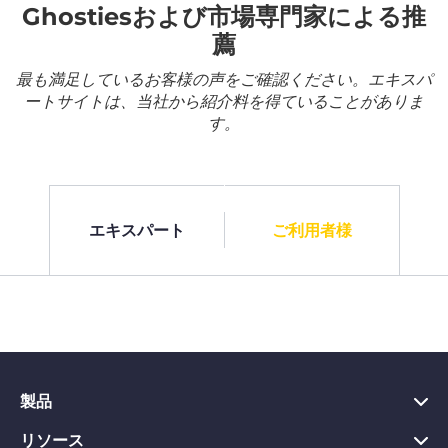
Ghostiesおよび市場専門家による推
薦
最も満足しているお客様の声をご確認ください。エキスパ
ートサイトは、当社から紹介料を得ていることがありま
す。
エキスパート
ご利用者様
製品
リソース
PC向けVPN